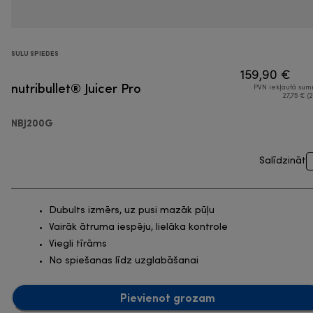
SULU SPIEDES
159,90 €
nutribullet® Juicer Pro
PVN iekļautā su
27,75 € (2
NBJ200G
Salīdzināt
Dubults izmērs, uz pusi mazāk pūļu
Vairāk ātruma iespēju, lielāka kontrole
Viegli tīrāms
No spiešanas līdz uzglabāšanai
Pievienot grozam