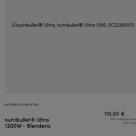
NUTRIBULLET® ULTRA
119,90 €
nutribullet® Ultra
PVN iekļautā su
1200W - Blenderis
20,81 € (2