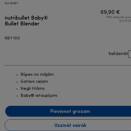
ALL BABY
69,90 €
nutribullet Baby®
PVN iekļautā su
Bullet Blender
12,13 € (2
NBY100
Salīdzināt
Rūpes no mājām
Gatavs ceļam
Viegli tīrāms
Baby® ietaupījumi
Pievienot grozam
Uzzināt vairāk