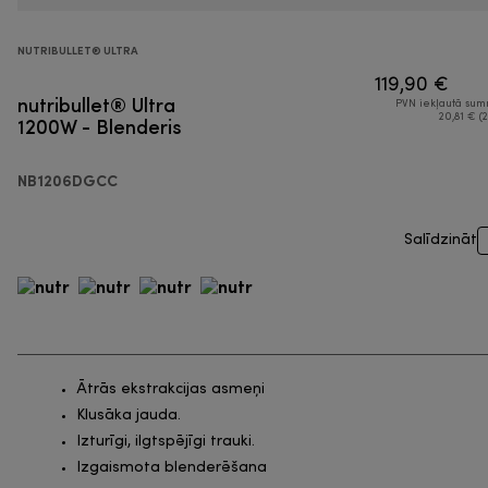
NUTRIBULLET® ULTRA
119,90 €
nutribullet® Ultra
PVN iekļautā su
1200W - Blenderis
20,81 € (2
NB1206DGCC
Salīdzināt
Ātrās ekstrakcijas asmeņi
Klusāka jauda.
Izturīgi, ilgtspējīgi trauki.
Izgaismota blenderēšana