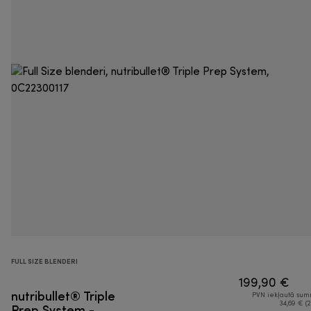
FULL SIZE BLENDERI
199,90 €
nutribullet® Triple
PVN iekļautā su
Prep System -
34,69 € (2