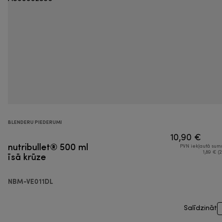
BLENDERU PIEDERUMI
10,90 €
nutribullet® 500 ml
PVN iekļautā su
īsā krūze
1,89 € (2
NBM-VE011DL
Salīdzināt