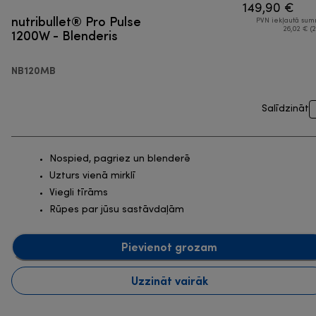
149,90 €
nutribullet® Pro Pulse
PVN iekļautā su
1200W - Blenderis
26,02 € (2
NB120MB
Salīdzināt
Nospied, pagriez un blenderē
Uzturs vienā mirklī
Viegli tīrāms
Rūpes par jūsu sastāvdaļām
Pievienot grozam
Uzzināt vairāk