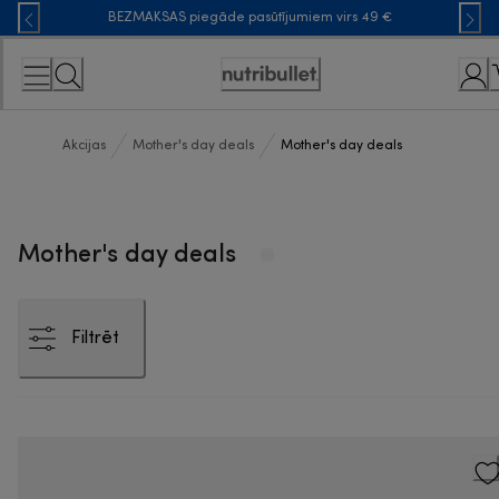
Skip
BEZMAKSAS piegāde pasūtījumiem virs 49 €
to
Content
Accessibility
Statement
Akcijas
Mother's day deals
Mother's day deals
Mother's day deals
Filtrēt