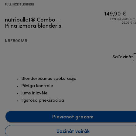
FULL SIZE BLENDERI
149,90 €
nutribullet® Combo -
PVN iekļautā su
Pilna izmēra blenderis
26,02 € (2
NBF500MB
Salīdzināt
Blenderēšanas spēkstacija
Pilnīga kontrole
Jums ir izvēle
Ilgstoša priekšrocība
Pievienot grozam
Uzzināt vairāk