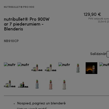
NUTRIBULLET® PRO 900
129,90 €
nutribullet® Pro 900W
PVN iekļautā su
ar 7 piederumiem -
22,54 € (2
Blenderis
NB910CP
Salīdzināt
Nospied, pagriez un blenderē