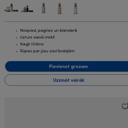
Nospied, pagriez un blenderē
Uzturs vienā mirklī
Viegli tīrāms
Rūpes par jūsu sastāvdaļām
Pievienot grozam
Uzzināt vairāk