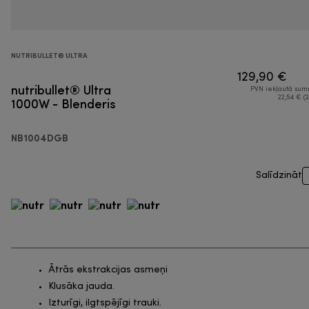
NUTRIBULLET® ULTRA
129,90 €
nutribullet® Ultra
PVN iekļautā su
1000W - Blenderis
22,54 € (2
NB1004DGB
Salīdzināt
Ātrās ekstrakcijas asmeņi
Klusāka jauda.
Izturīgi, ilgtspējīgi trauki.