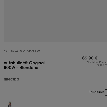
NUTRIBULLET® ORIGINAL 600
69,90 €
nutribullet® Original
PVN iekļautā su
600W - Blenderis
12,13 € (2
NB603DG
Salīdzināt