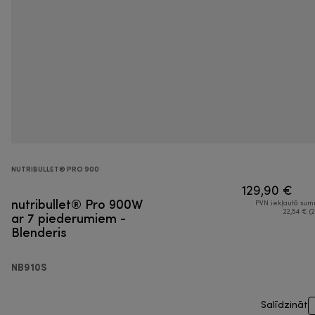
NUTRIBULLET® PRO 900
129,90 €
nutribullet® Pro 900W
PVN iekļautā su
ar 7 piederumiem -
22,54 € (2
Blenderis
NB910S
Salīdzināt