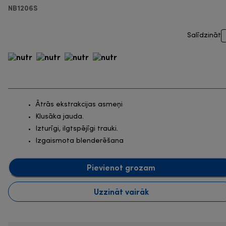
NB1206S
Salīdzināt
Ātrās ekstrakcijas asmeņi
Klusāka jauda.
Izturīgi, ilgtspējīgi trauki.
Izgaismota blenderēšana
Pievienot grozam
Uzzināt vairāk