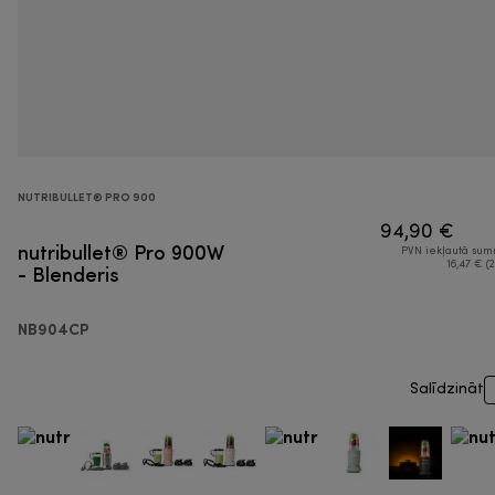
NUTRIBULLET® PRO 900
94,90 €
nutribullet® Pro 900W
PVN iekļautā su
- Blenderis
16,47 € (2
NB904CP
Salīdzināt