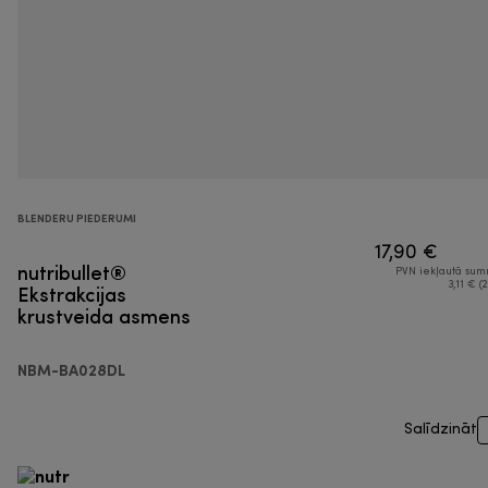
BLENDERU PIEDERUMI
17,90 €
nutribullet®
PVN iekļautā su
Ekstrakcijas
3,11 € (2
krustveida asmens
NBM-BA028DL
Salīdzināt