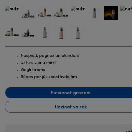
Nospied, pagriez un blenderē
Uzturs vienā mirklī
Viegli tīrāms
Rūpes par jūsu sastāvdaļām
Pievienot grozam
Uzzināt vairāk