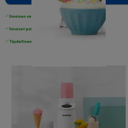
Ilmainen vakiotoimitus
yli 49 €
Ilmaiset palautukset
.
Täydellinen valmistajan takuu
.