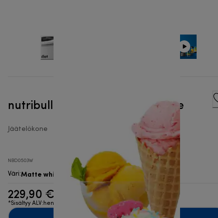
nutribullet® Chill™ – jäätelökone
Jäätelökone
NBD0503W
Matte white
Väri
:
229,90 €
*Sisältyy ALV:hen
Lisää ostoskoriin