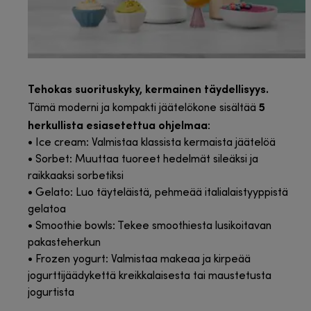
Tehokas suorituskyky, kermainen täydellisyys.
5
Tämä moderni ja kompakti jäätelökone sisältää
herkullista esiasetettua ohjelmaa
:
• Ice cream: Valmistaa klassista kermaista jäätelöä
• Sorbet: Muuttaa tuoreet hedelmät sileäksi ja
raikkaaksi sorbetiksi
• Gelato: Luo täyteläistä, pehmeää italialaistyyppistä
gelatoa
• Smoothie bowls: Tekee smoothiesta lusikoitavan
pakasteherkun
• Frozen yogurt: Valmistaa makeaa ja kirpeää
jogurttijäädykettä kreikkalaisesta tai maustetusta
jogurtista