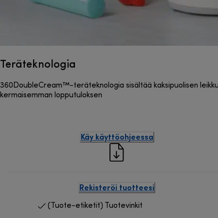
Teräteknologia
360DoubleCream™-teräteknologia sisältää kaksipuolisen leikkuu
kermaisemman lopputuloksen
Käy käyttöohjeessa
Rekisteröi tuotteesi
(Tuote-etiketit) Tuotevinkit