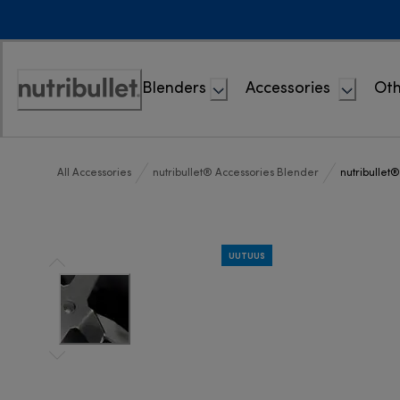
Skip
to
Content
Blenders
Accessories
Oth
Accessibility
Statement
All Accessories
nutribullet® Accessories Blender
nutribullet®
UUTUUS