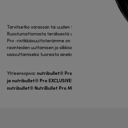
Tarvitsetko varaosan tai uuden terän?
Ruostumattomasta teräksestä valmistettu nutribullet®
Pro -ristikkäisuuttoterämme on ehdoton osa parhaan
ravinteiden uuttamisen ja silkkisen koostumuksen
saavuttamiseksi tuoreista aineksistasi.
nutribullet® Pro, nutribullet® Pro 900
Yhteensopiva:
ja nutribullet® Pro EXCLUSIVE! sekä
nutribullet® NutriBullet Pro Mineral