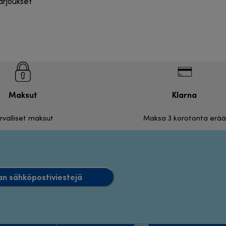
tarjoukset
Maksut
Klarna
rvalliset maksut
Maksa 3 korotonta erää
an sähköpostiviestejä