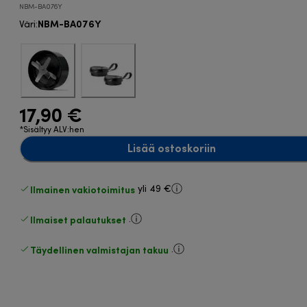
NBM-BA076Y
NBM-BA076Y
Väri
:
17,90 €
*Sisältyy ALV:hen
Lisää ostoskoriin
Ilmainen vakiotoimitus
yli 49 €
Ilmaiset palautukset
.
Täydellinen valmistajan takuu
.