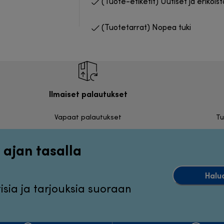
(Tuote-etiketit) Uutiset ja erikois
(Tuotetarrat) Nopea tuki
Ilmaiset palautukset
Vapaat palautukset
Tu
 ajan tasalla
Halu
sia ja tarjouksia suoraan