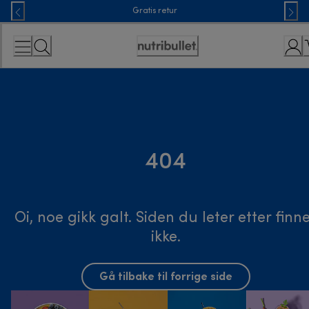
Skip
Gratis retur
to
Content
Accessibility
Statement
404
Oi, noe gikk galt. Siden du leter etter finn
ikke.
Gå tilbake til forrige side