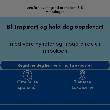
Anslått leveringstid er mellom 3-5
30 dagers r
virkedager
Bli inspirert og hold deg oppdatert
med våre nyheter og tilbud direkte i
innboksen.
Registrer deg her for å motta e-poster
Ofte Stilte
Tjeneste
spørsmål
Lokaliserer