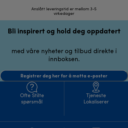
Anslått leveringstid er mellom 3-5
30 dagers r
virkedager
Bli inspirert og hold deg oppdatert
med våre nyheter og tilbud direkte i
innboksen.
Registrer deg her for å motta e-poster
Ofte Stilte
Tjeneste
spørsmål
Lokaliserer