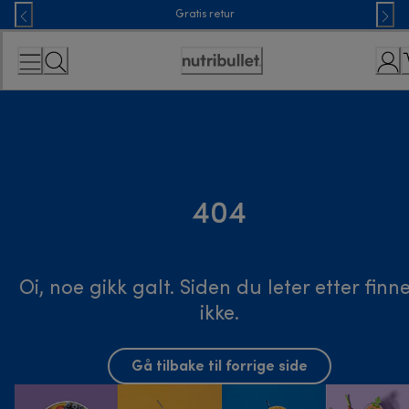
Skip
Gratis retur
to
Content
Accessibility
Statement
404
Oi, noe gikk galt. Siden du leter etter finn
ikke.
Gå tilbake til forrige side