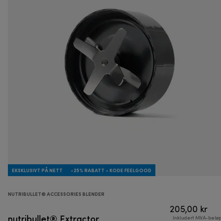
EKSKLUSIVT PÅ NETT
-25% RABATT - KODE FEELGOOD
NUTRIBULLET® ACCESSORIES BLENDER
205,00 kr
nutribullet® Extractor
Inkludert MVA-belø