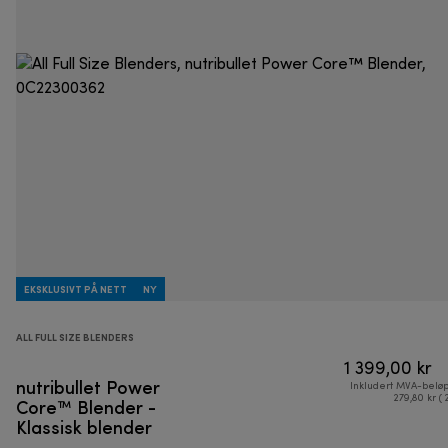
EKSKLUSIVT PÅ NETT
NY
ALL FULL SIZE BLENDERS
1 399,00 kr
nutribullet Power
Inkludert MVA-belø
Core™ Blender -
279,80 kr ( 
Klassisk blender