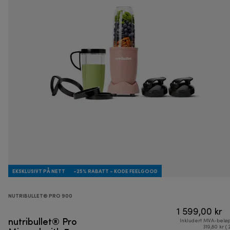
EKSKLUSIVT PÅ NETT
-25% RABATT - KODE FEELGOOD
NUTRIBULLET® PRO 900
1 599,00 kr
nutribullet® Pro
Inkludert MVA-belø
319,80 kr ( 