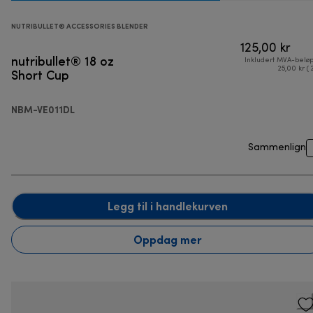
NUTRIBULLET® ACCESSORIES BLENDER
125,00 kr
nutribullet® 18 oz
Inkludert MVA-belø
Short Cup
25,00 kr ( 
NBM-VE011DL
Sammenlign
Legg til i handlekurven
Oppdag mer