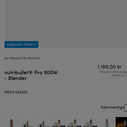
EKSKLUSIVT PÅ NETT
NUTRIBULLET® PRO 900
1 199,00 kr
nutribullet® Pro 900W
Inkludert MVA-belø
- Blender
239,80 kr ( 
NB904MASL
Sammenlign