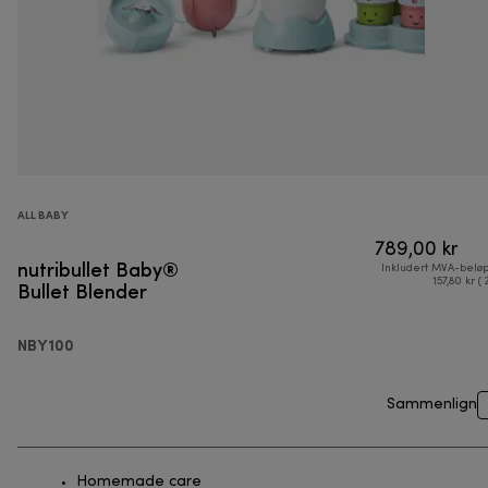
ALL BABY
789,00 kr
nutribullet Baby®
Inkludert MVA-belø
Bullet Blender
157,80 kr ( 
NBY100
Sammenlign
Homemade care