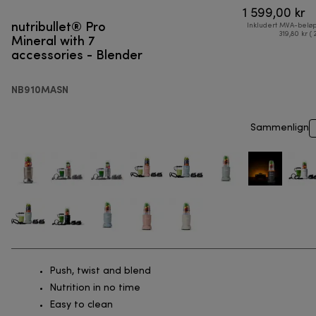
1 599,00 kr
nutribullet® Pro
Inkludert MVA-belø
Mineral with 7
319,80 kr ( 
accessories - Blender
NB910MASN
Sammenlign
Push, twist and blend
Nutrition in no time
Easy to clean