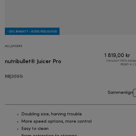
-25% RABATT - KODE FEELGOOD
ALL JUICERS
1 819,00 kr
nutribullet® Juicer Pro
Inkludert MVA-belø
363,80 kr ( 
NBJ200G
Sammenlign
Doubling size, harving trouble
More speed options, more control
Easy to clean