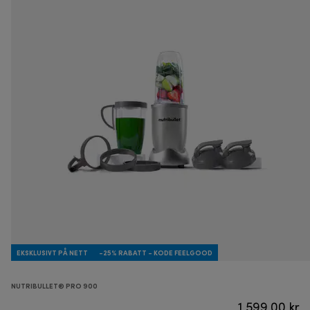
EKSKLUSIVT PÅ NETT
-25% RABATT - KODE FEELGOOD
NUTRIBULLET® PRO 900
1 599,00 kr