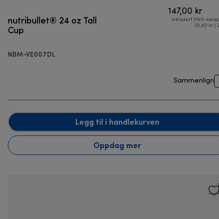
147,00 kr
nutribullet® 24 oz Tall
Inkludert MVA-belø
Cup
29,40 kr ( 
NBM-VE007DL
Sammenlign
Legg til i handlekurven
Oppdag mer