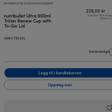
NUTRIBULLET® ACCESSORIES BLENDER
228,00 kr
nutribullet Ultra 900ml
Inkludert MVA-belø
Tritan Renew Cup with
45,60 kr ( 
To-Go Lid
ANBCTR32DL
Sammenlign
Legg til i handlekurven
Oppdag mer