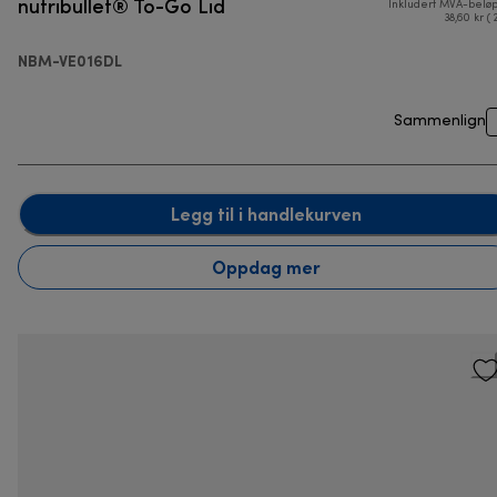
nutribullet® To-Go Lid
Inkludert MVA-belø
38,60 kr ( 
NBM-VE016DL
Sammenlign
Legg til i handlekurven
Oppdag mer