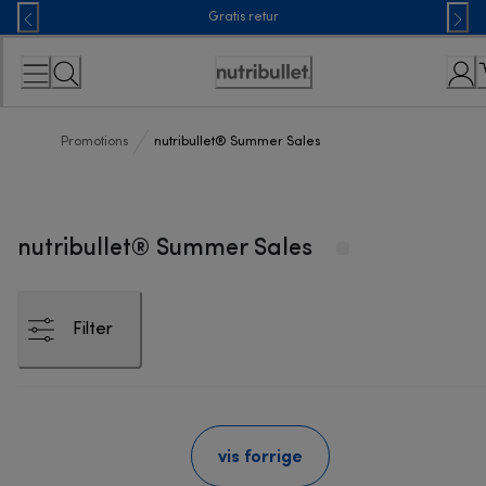
Skip
Gratis retur
to
Content
Accessibility
Statement
Promotions
nutribullet® Summer Sales
nutribullet® Summer Sales
Filter
vis forrige