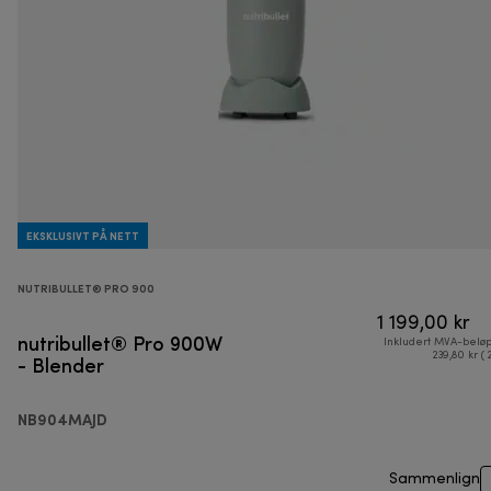
EKSKLUSIVT PÅ NETT
NUTRIBULLET® PRO 900
1 199,00 kr
nutribullet® Pro 900W
Inkludert MVA-belø
- Blender
239,80 kr ( 
NB904MAJD
Sammenlign