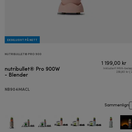
EKSKLUSIVT PÅ NETT
NUTRIBULLET® PRO 900
1 199,00 kr
nutribullet® Pro 900W
Inkludert MVA-belø
- Blender
239,80 kr ( 
NB904MACL
Sammenlign