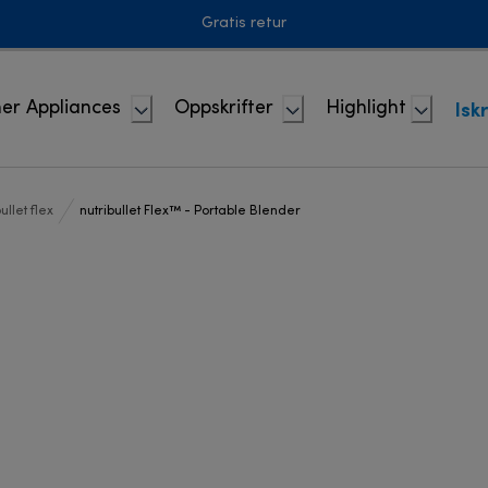
Gratis retur
Isk
er Appliances
Oppskrifter
Highlight
ullet flex
nutribullet Flex™ - Portable Blender