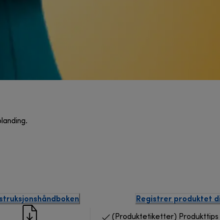
landing.
nstruksjonshåndboken
Registrer produktet d
(Produktetiketter) Produkttips