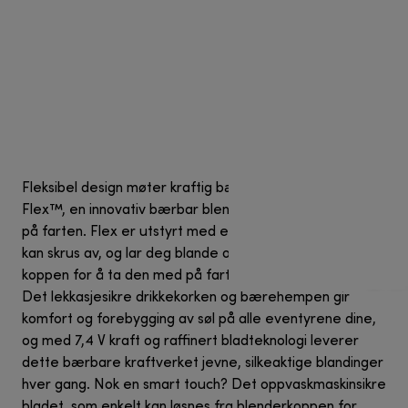
Fleksibel design møter kraftig bærbarhet med nutribullet
Flex™, en innovativ bærbar blender konstruert for livet
på farten. Flex er utstyrt med en unik motorbase som
kan skrus av, og lar deg blande og deretter koble fra
koppen for å ta den med på farten – uten ekstra vekt.
Det lekkasjesikre drikkekorken og bærehempen gir
komfort og forebygging av søl på alle eventyrene dine,
og med 7,4 V kraft og raffinert bladteknologi leverer
dette bærbare kraftverket jevne, silkeaktige blandinger
hver gang. Nok en smart touch? Det oppvaskmaskinsikre
bladet, som enkelt kan løsnes fra blenderkoppen for