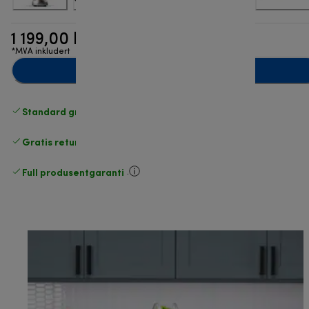
1 199,00 kr
*MVA inkludert
Legg til i handlekurven
Standard gratis levering
over 535 NOK
Gratis retur
.
Full produsentgaranti
.