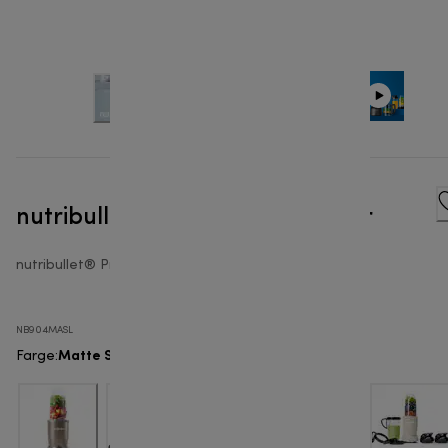
nutribullet® Pro 900W - Blender
nutribullet® Pro 900
NB904MASL
Matte Slate
Farge
: