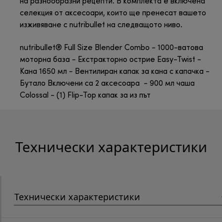
на разнообразни рецепти. В комплекта е включена
селекция от аксесоари, които ще пренесат вашето
изживяване с nutribullet на следващото ниво.
nutribullet® Full Size Blender Combo - 1000-ватова
моторна база - Екстракторно острие Easy-Twist -
Кана 1650 мл - Вентилиран капак за кана с капачка -
Бутало Включени са 2 аксесоара - 900 мл чаша
Colossal - (1) Flip-Top капак за из път
Технически характеристики
Технически характеристики