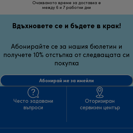
Очакваното време за доставка е
30 дн
между 6 и 7 работни дни
неуд
Вдъхновете се и бъдете в крак!
Абонирайте се за нашия бюлетин и
получете 10% отстъпка от следващата си
покупка
Абонирай ме за имейли
Често задавани
Оторизиран
въпроси
сервизен център