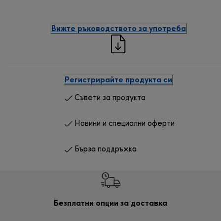
Вижте ръководството за употреба
Регистрирайте продукта си
Съвети за продукта
Новини и специални оферти
Бърза поддръжка
Безплатни опции за доставка
Безп