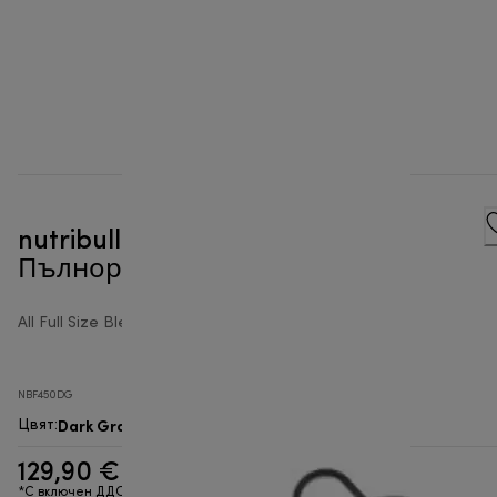
nutribullet® Combo -
Пълноразмерен блендер
All Full Size Blenders
NBF450DG
Dark Gray
Цвят
:
129,90 €
*С включен ДДС