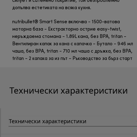
силует и сатенено покритие, той безпроблемно
допълва естетиката на всяка кухня.
nutribullet® Smart Sense включва - 1500-ватова
моторна база - Екстракторно острие easy-twist,
неръждаема стомана - 1.89L кана, без BPA, tritan -
Вентилиран капак за кана с капачка - Бутало - 946 мл
чаша, без BPA, tritan - 710 мл чаша с дръжка, без BPA,
tritan - 2 капака за из път - Ръководство за бърз старт
Технически характеристики
Технически характеристики