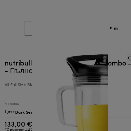
nutribullet® SmartSense 1500 Combo
- Пълноразмерен блендер
All Full Size Blenders
NBF550DG
Dark Gray
Цвят
:
133,00 €
*С включен ДДС