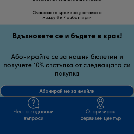
Очакваното време за доставка е
30 дн
между 6 и 7 работни дни
неуд
Вдъхновете се и бъдете в крак!
Абонирайте се за нашия бюлетин и
получете 10% отстъпка от следващата си
покупка
Абонирай ме за имейли
Често задавани
Оторизиран
въпроси
сервизен център