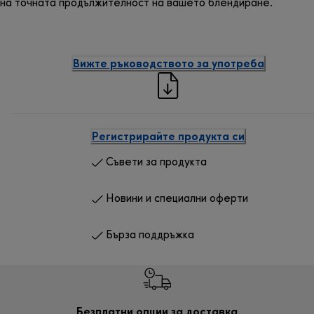
на точната продължителност на вашето блендиране.
Вижте ръководството за употреба
Регистрирайте продукта си
Съвети за продукта
Новини и специални оферти
Бърза поддръжка
Безплатни опции за доставка
Безп