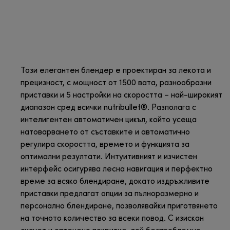
Този елегантен блендер е проектиран за лекота и
прецизност, с мощност от 1500 вата, разнообразни
приставки и 5 настройки на скоростта – най-широкият
диапазон сред всички nutribullet®. Разполага с
интелигентен автоматичен цикъл, който усеща
натоварването от съставките и автоматично
регулира скоростта, времето и функцията за
оптимални резултати. Интуитивният и изчистен
интерфейс осигурява лесна навигация и перфектно
време за всяко блендиране, докато издръжливите
приставки предлагат опции за пълноразмерно и
персонално блендиране, позволявайки приготвянето
на точното количество за всеки повод. С изискан