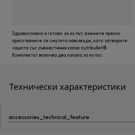
Здравословно и готово за из път: вземете прясно
приготвените си смутита навсякъде, като затворите
чашата със съвместимия капак nutribullet®.
Комплектът включва два капака за из път.
Технически характеристики
accessories_technical_feature