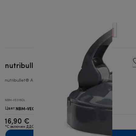
nutribullet® Капак за из път
nutribullet® Accessories Blender
NBM-VE016DL
NBM-VE016DL
Цвят
:
16,90 €
*С включен ДДС
Добавяне в количката