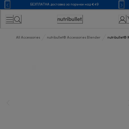
Skip
БЕЗПЛАТНА доставка за поръчки над €49
to
Content
Accessibility
Statement
All Accessories
nutribullet® Accessories Blender
nutribullet® 