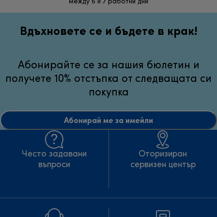
между 6 и 7 работни дни
неуд
Вдъхновете се и бъдете в крак!
Абонирайте се за нашия бюлетин и
получете 10% отстъпка от следващата си
покупка
Абонирай ме за имейли
Често задавани
Оторизиран
въпроси
сервизен център