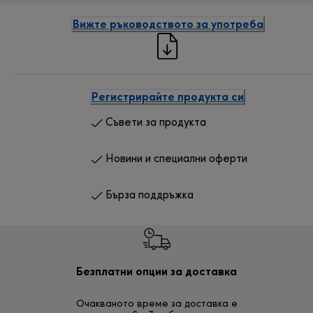
Вижте ръководството за употреба
Регистрирайте продукта си
Съвети за продукта
Новини и специални оферти
Бърза поддръжка
Безплатни опции за доставка
Безп
Очакваното време за доставка е
30 дн