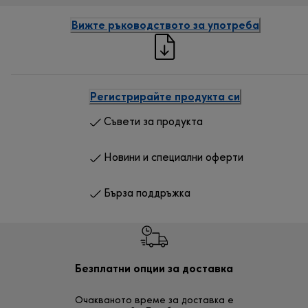
Вижте ръководството за употреба
Регистрирайте продукта си
Съвети за продукта
Новини и специални оферти
Бърза поддръжка
Безплатни опции за доставка
Безп
Очакваното време за доставка е
30 дн