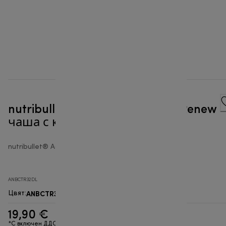
nutribullet Ultra 900 мл Tritan Renew
чаша с капак за из път
nutribullet® Accessories Blender
ANBCTR32DL
ANBCTR32DL
Цвят
:
19,90 €
*С включен ДДС