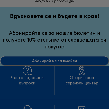
между 6 и 7 работни дни
неуд
Вдъхновете се и бъдете в крак!
Абонирайте се за нашия бюлетин и
получете 10% отстъпка от следващата си
покупка
Абонирай ме за имейли
Често задавани
Оторизиран
въпроси
сервизен център