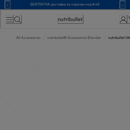
Skip
БЕЗПЛАТНА доставка за поръчки над €49
to
Content
Accessibility
Statement
All Accessories
nutribullet® Accessories Blender
nutribullet U