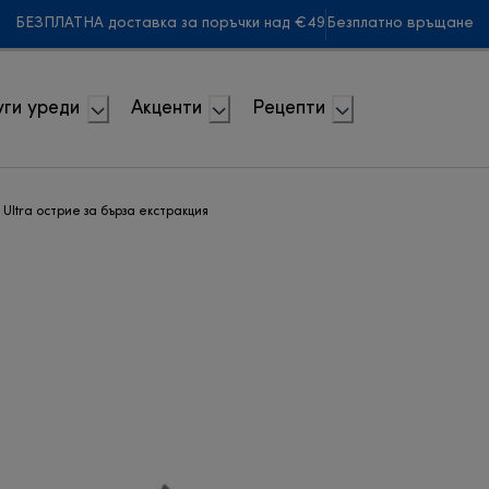
БЕЗПЛАТНА доставка за поръчки над €49
Безплатно връщане
ги уреди
Акценти
Рецепти
® Ultra острие за бърза екстракция