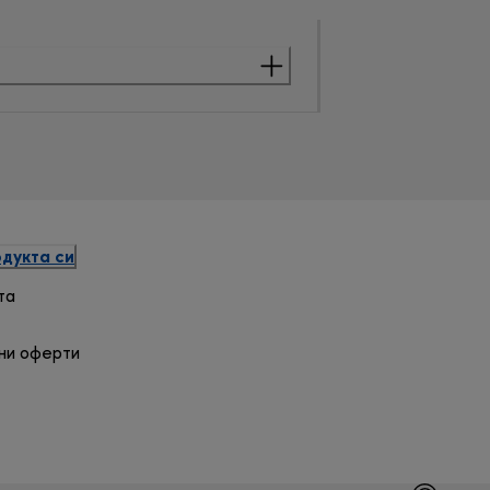
дукта си
та
ни оферти