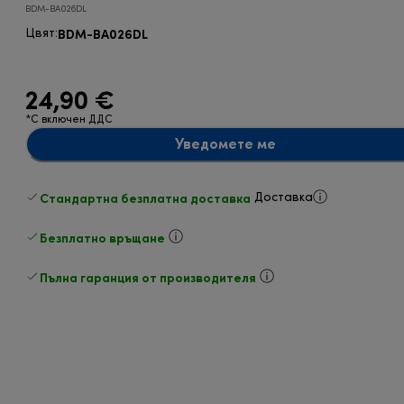
BDM-BA026DL
BDM-BA026DL
Цвят
:
24,90 €
*С включен ДДС
Уведомете ме
Стандартна безплатна доставка
Доставка
Безплатно връщане
Пълна гаранция от производителя