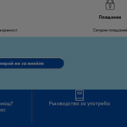
Плащания
твореност
Сигурни плащания
нирай ме за имейли
омощ?
Ръководства за употреба
нас