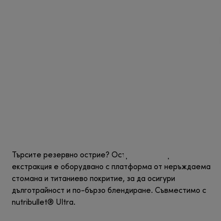
Търсите резервно острие? Острието за бърза
екстракция е оборудвано с платформа от неръждаема
стомана и титаниево покритие, за да осигури
дълготрайност и по-бързо блендиране. Съвместимо с
nutribullet® Ultra.