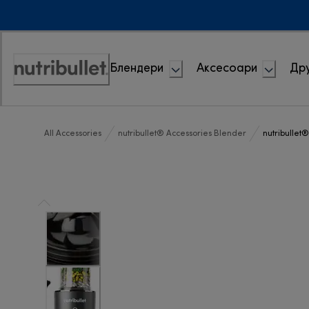
Skip
to
Content
Блендери
Аксесоари
Дру
Accessibility
Statement
All Accessories
nutribullet® Accessories Blender
nutribullet