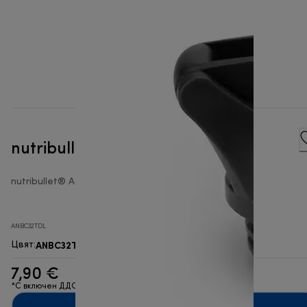
nutribullet® капак за из път
nutribullet® Accessories Full Size Blender
ANBC32TDL
ANBC32TDL
Цвят
:
7,90 €
*С включен ДДС
Добавяне в количката