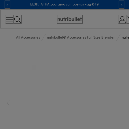
Skip
БЕЗПЛАТНА доставка за поръчки над €49
to
Content
Accessibility
Statement
All Accessories
nutribullet® Accessories Full Size Blender
nutr