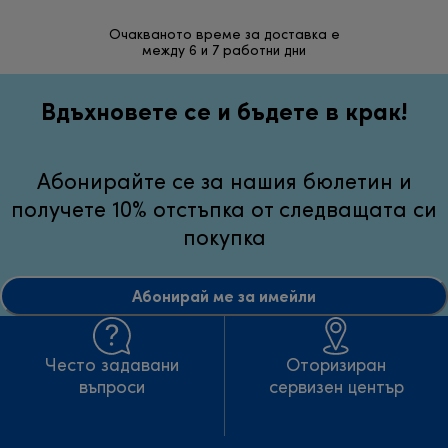
Очакваното време за доставка е
30 дн
между 6 и 7 работни дни
неуд
Вдъхновете се и бъдете в крак!
Абонирайте се за нашия бюлетин и
получете 10% отстъпка от следващата си
покупка
Абонирай ме за имейли
Често задавани
Оторизиран
въпроси
сервизен център