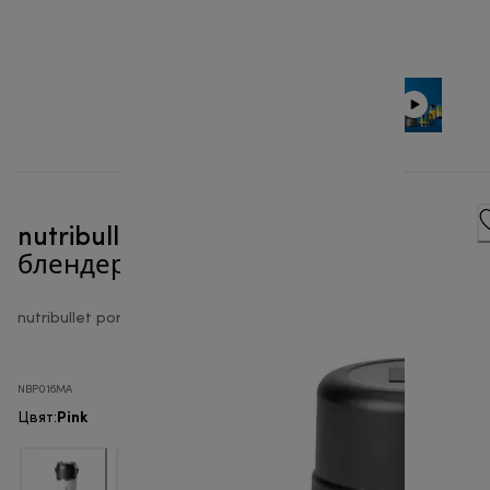
nutribullet® FLIP - Преносим
блендер
nutribullet portable
NBP016MA
Pink
Цвят
: