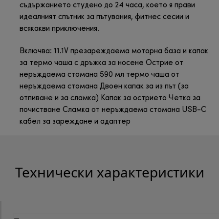
съдържанието студено до 24 часа, което я прави
идеалният спътник за пътувания, фитнес сесии и
всякакви приключения.
Включва: 11.1V презареждаема моторна база и капак
за термо чаша с дръжка за носене Острие от
неръждаема стомана 590 мл термо чаша от
неръждаема стомана Двоен капак за из път (за
отпиване и за сламка) Капак за острието Четка за
почистване Сламка от неръждаема стомана USB-C
кабел за зареждане и адаптер
Технически характеристики