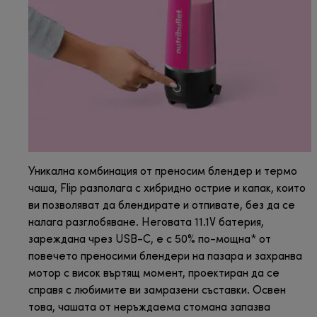
Уникална комбинация от преносим блендер и термо
чаша, Flip разполага с хибридно острие и капак, които
ви позволяват да блендирате и отпивате, без да се
налага разглобяване. Неговата 11.1V батерия,
зареждана чрез USB-C, е с 50% по-мощна* от
повечето преносими блендери на пазара и захранва
мотор с висок въртящ момент, проектиран да се
справя с любимите ви замразени съставки. Освен
това, чашата от неръждаема стомана запазва