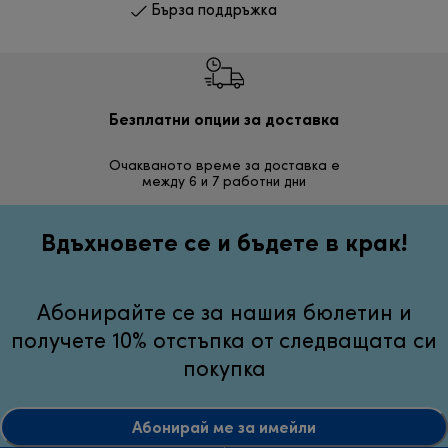
Бърза поддръжка
Безплатни опции за доставка
Безп
Очакваното време за доставка е
30 дн
между 6 и 7 работни дни
неуд
Вдъхновете се и бъдете в крак!
Абонирайте се за нашия бюлетин и
получете 10% отстъпка от следващата си
покупка
Абонирай ме за имейли