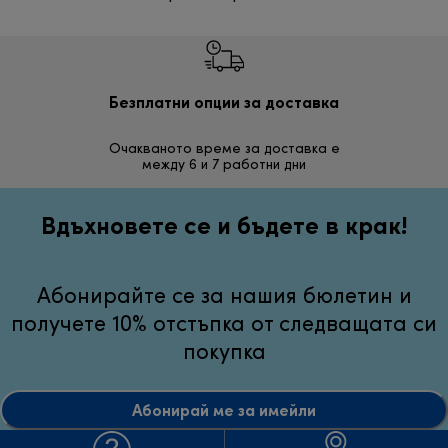
Безплатни опции за доставка
Безп
Очакваното време за доставка е
30 дн
между 6 и 7 работни дни
неуд
Вдъхновете се и бъдете в крак!
Абонирайте се за нашия бюлетин и
получете 10% отстъпка от следващата си
покупка
Абонирай ме за имейли