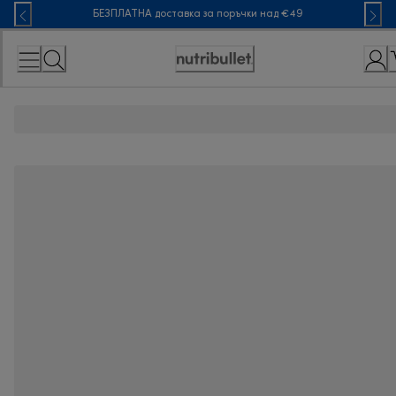
Skip
БЕЗПЛАТНА доставка за поръчки над €49
to
Content
Accessibility
Statement