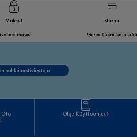
Maksut
Klarna
rvalliset maksut
Maksa 3 korotonta erää
an sähköpostiviestejä
? Ota
Ohje Käyttöohjeet
tä