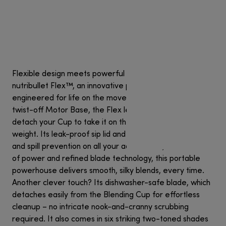
Flexible design meets powerful portability with the
nutribullet Flex™, an innovative portable blender
engineered for life on the move. Equipped with a unique
twist-off Motor Base, the Flex lets you blend, then
detach your Cup to take it on the go – without the extra
weight. Its leak-proof sip lid and carry loop offer comfort
and spill prevention on all your adventures, and with 7.4V
of power and refined blade technology, this portable
powerhouse delivers smooth, silky blends, every time.
Another clever touch? Its dishwasher-safe blade, which
detaches easily from the Blending Cup for effortless
cleanup – no intricate nook-and-cranny scrubbing
required. It also comes in six striking two-toned shades