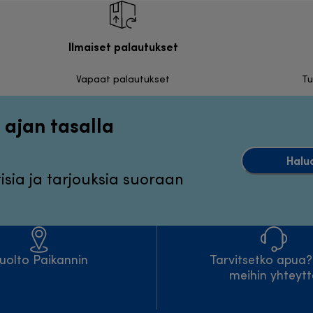
Ilmaiset palautukset
Vapaat palautukset
Tu
 ajan tasalla
Halu
sia ja tarjouksia suoraan
uolto Paikannin
Tarvitsetko apua
meihin yhteyt