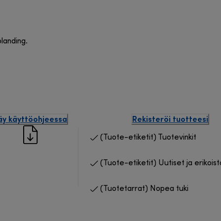
landing.
äy käyttöohjeessa
Rekisteröi tuotteesi
(Tuote-etiketit) Tuotevinkit
(Tuote-etiketit) Uutiset ja erikois
(Tuotetarrat) Nopea tuki