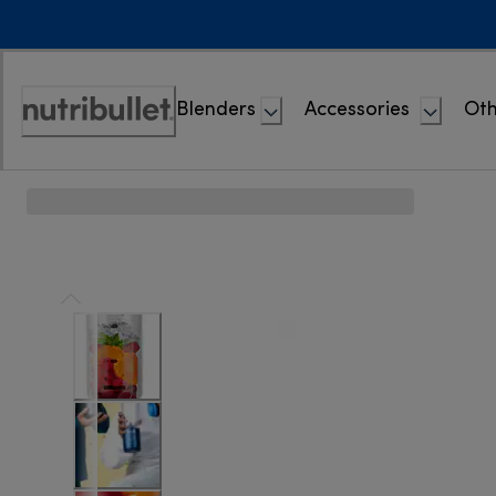
Skip
to
Content
Blenders
Accessories
Oth
Accessibility
Statement