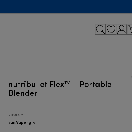
nutribullet Flex™ - Portable
Blender
NBP013GM
Våpengrå
Väri
: