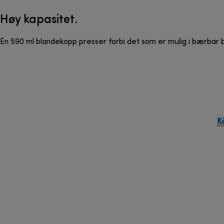
Høy kapasitet.
En 590 ml blandekopp presser forbi det som er mulig i bærbar b
K