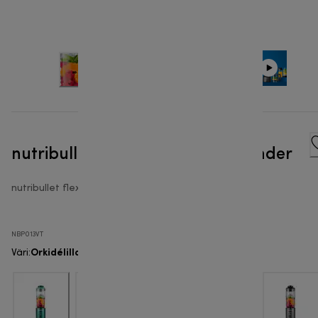
nutribullet Flex™ - Portable Blender
nutribullet flex
NBP013VT
Orkidélilla
Väri
: