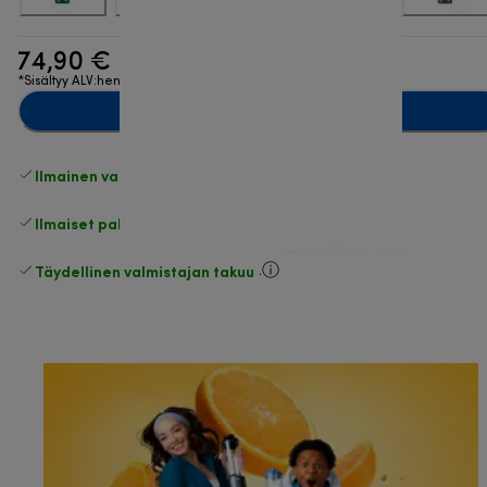
74,90 €
*Sisältyy ALV:hen
Lisää ostoskoriin
Ilmainen vakiotoimitus
yli 49 €
Ilmaiset palautukset
.
Täydellinen valmistajan takuu
.