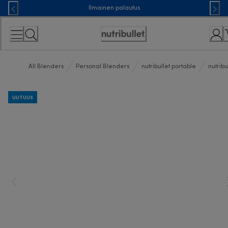
Skip
Ilmainen palautus
to
Content
Accessibility
Statement
All Blenders
Personal Blenders
nutribullet portable
nutribu
UUTUUS