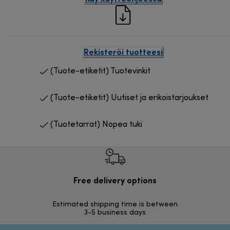
Rekisteröi tuotteesi
(Tuote-etiketit) Tuotevinkit
(Tuote-etiketit) Uutiset ja erikoistarjoukset
(Tuotetarrat) Nopea tuki
Free delivery options
Ilmai
Estimated shipping time is between
Vapa
3-5 business days