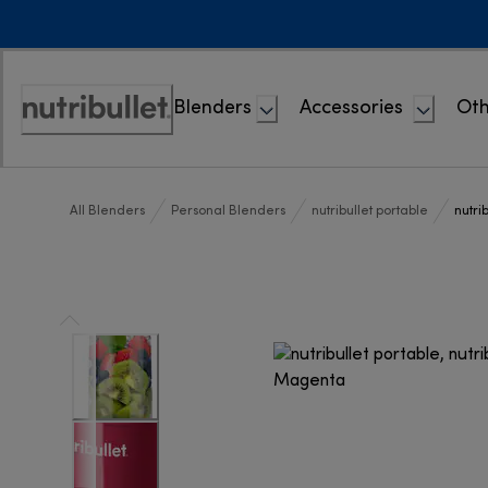
Skip
to
Content
Blenders
Accessories
Oth
Accessibility
Statement
All Blenders
Personal Blenders
nutribullet portable
nutri