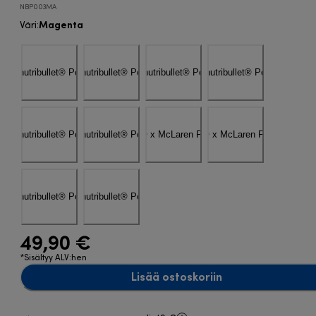
NBP003MA
Magenta
Väri
:
49,90 €
*Sisältyy ALV:hen
Lisää ostoskoriin