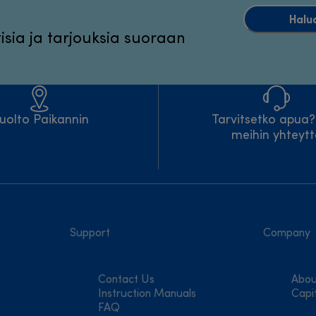
Halu
sia ja tarjouksia suoraan
uolto Paikannin
Tarvitsetko apua
meihin yhteyt
Support
Company
Contact Us
Abou
Instruction Manuals
Capi
FAQ