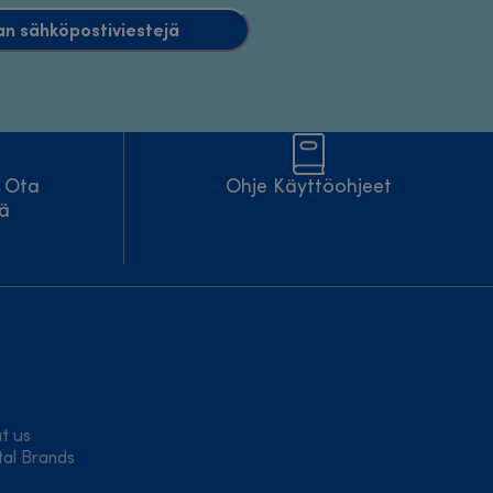
an sähköpostiviestejä
? Ota
Ohje Käyttöohjeet
tä
t us
tal Brands