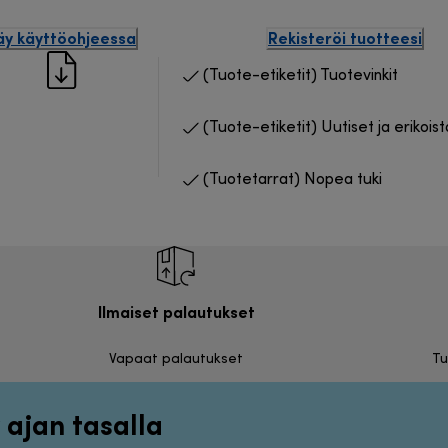
äy käyttöohjeessa
Rekisteröi tuotteesi
(Tuote-etiketit) Tuotevinkit
(Tuote-etiketit) Uutiset ja erikois
(Tuotetarrat) Nopea tuki
Ilmaiset palautukset
Vapaat palautukset
Tu
 ajan tasalla