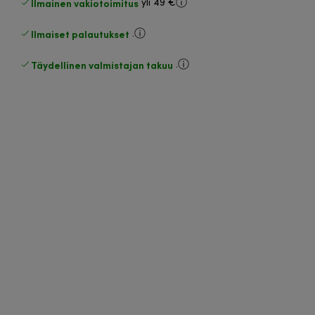
Ilmainen vakiotoimitus
yli 49 €
Ilmaiset palautukset
.
Täydellinen valmistajan takuu
.