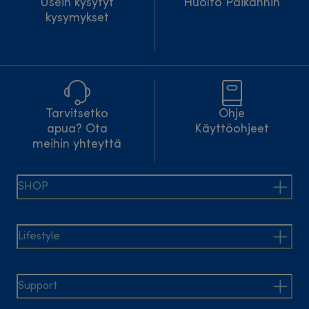
Usein kysytyt
Huolto Paikannin
kysymykset
Tarvitsetko
Ohje
apua? Ota
Käyttöohjeet
meihin yhteyttä
SHOP
Lifestyle
Support