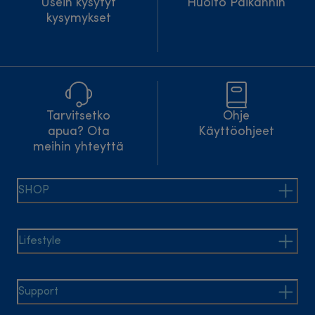
Usein kysytyt
Huolto Paikannin
kysymykset
Tarvitsetko
Ohje
apua? Ota
Käyttöohjeet
meihin yhteyttä
SHOP
Lifestyle
Support