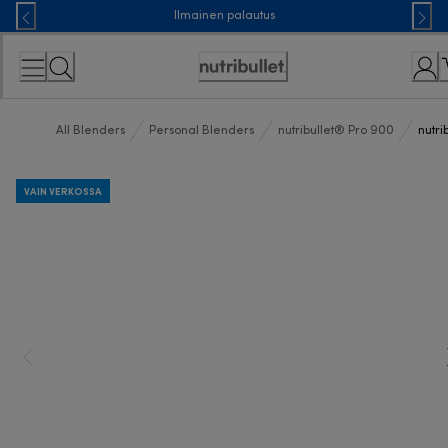
Skip
Ilmainen palautus
to
Content
Accessibility
Statement
All Blenders
Personal Blenders
nutribullet® Pro 900
nutri
VAIN VERKOSSA