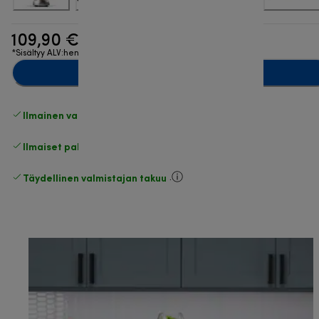
109,90 €
*Sisältyy ALV:hen
Lisää ostoskoriin
Ilmainen vakiotoimitus
yli 49 €
Ilmaiset palautukset
.
Täydellinen valmistajan takuu
.