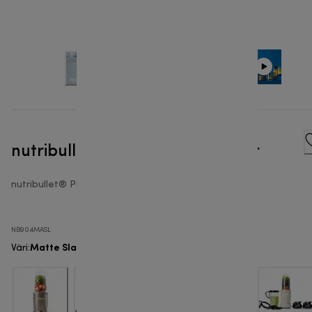
nutribullet® Pro 900W - Blender
nutribullet® Pro 900
NB904MASL
Matte Slate
Väri
: