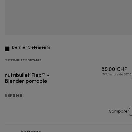
Dernier 5
éléments
NUTRIBULLET PORTABLE
85.00 CHF
nutribullet Flex™ -
TVA incluse de 6.37 C
Blender portable
NBP016B
Comparer