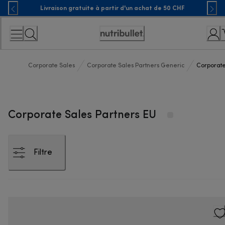
Skip
Livraison gratuite à partir d'un achat de 50 CHF
to
Content
Déclaration
d'accessibilité
Corporate Sales
Corporate Sales Partners Generic
Corporate
Corporate Sales Partners EU
Filtre