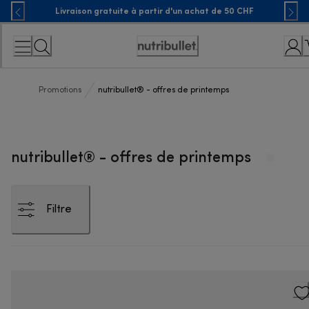
Skip
Livraison gratuite à partir d'un achat de 50 CHF
to
Content
Déclaration
d'accessibilité
Promotions
nutribullet® - offres de printemps
nutribullet® - offres de printemps
Filtre