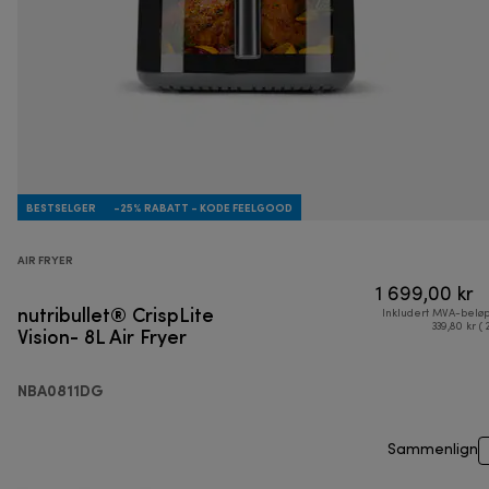
BESTSELGER
-25% RABATT - KODE FEELGOOD
AIR FRYER
1 699,00 kr
nutribullet® CrispLite
Inkludert MVA-belø
Vision- 8L Air Fryer
339,80 kr ( 
NBA0811DG
Sammenlign