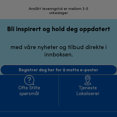
Anslått leveringstid er mellom 3-5
30 dagers r
virkedager
Bli inspirert og hold deg oppdatert
med våre nyheter og tilbud direkte i
innboksen.
Registrer deg her for å motta e-poster
Ofte Stilte
Tjeneste
spørsmål
Lokaliserer