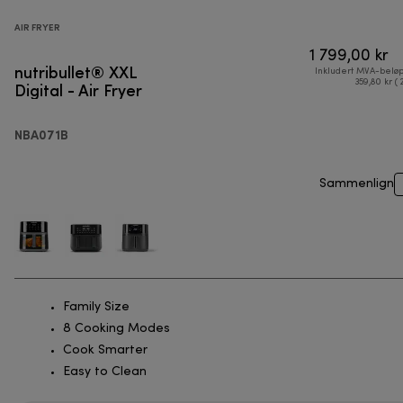
AIR FRYER
1 799,00 kr
nutribullet® XXL
Inkludert MVA-belø
Digital - Air Fryer
359,80 kr ( 
NBA071B
Sammenlign
Family Size
8 Cooking Modes
Cook Smarter
Easy to Clean