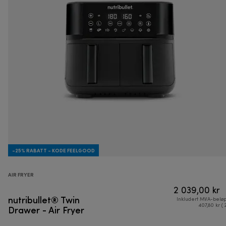
-25% RABATT - KODE FEELGOOD
AIR FRYER
2 039,00 kr
nutribullet® Twin
Inkludert MVA-belø
Drawer - Air Fryer
407,80 kr ( 