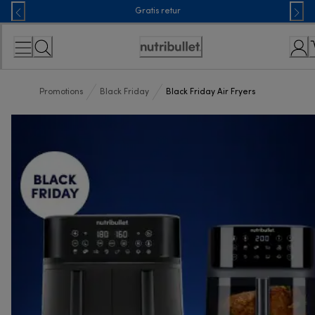
Skip
Gratis retur
to
Content
Accessibility
Statement
Promotions
Black Friday
Black Friday Air Fryers