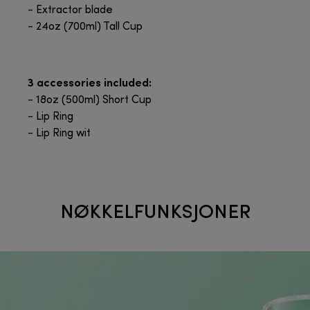
- Extractor blade
- 24oz (700ml) Tall Cup
3 accessories included:
- 18oz (500ml) Short Cup
- Lip Ring
- Lip Ring wit
NØKKELFUNKSJONER