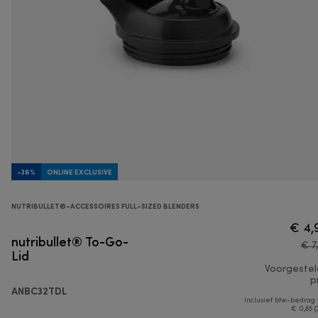
-38%
ONLINE EXCLUSIVE
NUTRIBULLET®-ACCESSOIRES FULL-SIZED BLENDERS
€ 4,
nutribullet® To-Go-
€ 7
Lid
Voorgeste
pr
ANBC32TDL
Inclusief btw-bedrag
€ 0,85 (