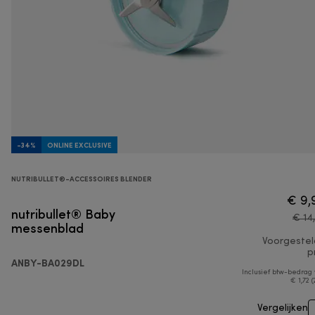
-34%
ONLINE EXCLUSIVE
NUTRIBULLET®-ACCESSOIRES BLENDER
€ 9,
nutribullet® Baby
€ 14
messenblad
Voorgeste
pr
ANBY-BA029DL
Inclusief btw-bedrag
€ 1,72 (
Vergelijken