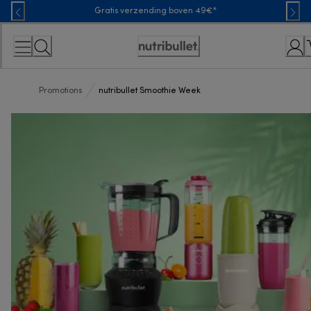
Skip
Gratis verzending boven 49€*
to
Content
Toegankelijkheidsverklaring
Promotions
nutribullet Smoothie Week