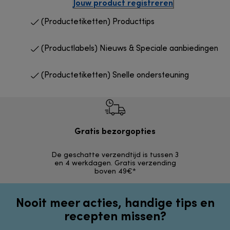
Jouw product registreren
(Productetiketten) Producttips
(Productlabels) Nieuws & Speciale aanbiedingen
(Productetiketten) Snelle ondersteuning
Gratis bezorgopties
Gr
De geschatte verzendtijd is tussen 3
Terugsturen 
en 4 werkdagen. Gratis verzending
opg
boven 49€*
Nooit meer acties, handige tips en
recepten missen?