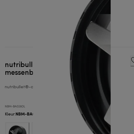
nutribullet® Original extractor
messenblad grijs
nutribullet®-accessoires blender
NBM-BA028DL
NBM-BA028DL
Kleur
: