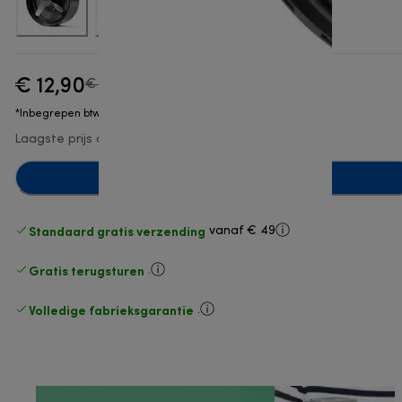
€ 12,90
originele prijs € 17,90
€ 17,90
(-28%)
*Inbegrepen btw
Laagste prijs afgelopen 30 dagen
€ 12,90
Toevoegen aan winkelwagentje
Standaard gratis verzending
vanaf € 49
Gratis terugsturen
.
Volledige fabrieksgarantie
.