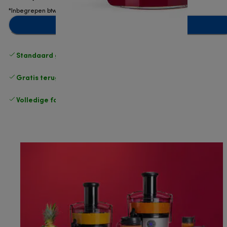
*Inbegrepen btw
Toevoegen aan winkelwagentje
Standaard gratis verzending
vanaf € 49
Gratis terugsturen
.
Volledige fabrieksgarantie
.