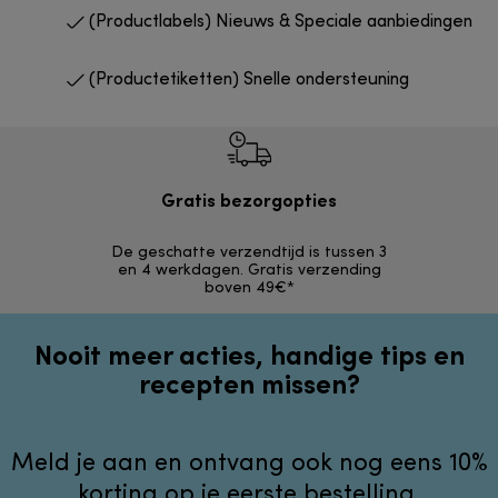
(Productlabels) Nieuws & Speciale aanbiedingen
(Productetiketten) Snelle ondersteuning
Gratis bezorgopties
Gr
De geschatte verzendtijd is tussen 3
Terugsturen 
en 4 werkdagen. Gratis verzending
opg
boven 49€*
Nooit meer acties, handige tips en
recepten missen?
Meld je aan en ontvang ook nog eens 10%
korting op je eerste bestelling.