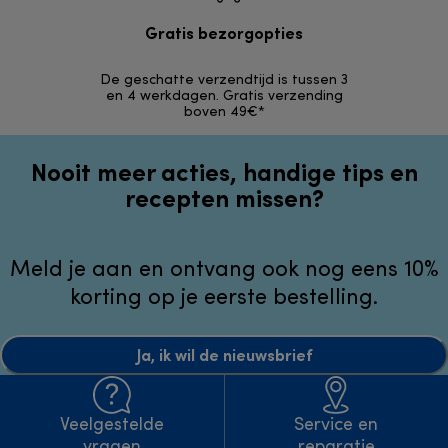
Gratis bezorgopties
Gr
De geschatte verzendtijd is tussen 3
Terugsturen 
en 4 werkdagen. Gratis verzending
opg
boven 49€*
Nooit meer acties, handige tips en
recepten missen?
Meld je aan en ontvang ook nog eens 10%
korting op je eerste bestelling.
Ja, ik wil de nieuwsbrief
Veelgestelde
Service en
vragen
reparatie