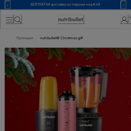
Skip
БЕЗПЛАТНА доставка за поръчки над €49
to
Content
Accessibility
Statement
Промоции
nutribullet® Christmas gift