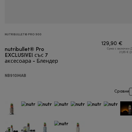
NUTRIBULLET® PRO 900
129,90 €
nutribullet® Pro
Сума с включен 
EXCLUSIVE! със 7
21,65 € (
аксесоара - Блендер
NB910MAB
Сравни