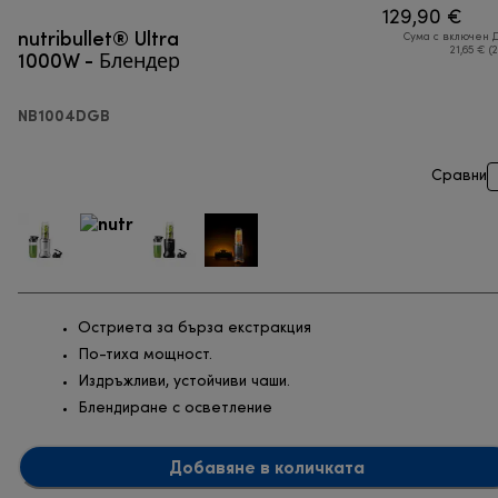
129,90 €
nutribullet® Ultra
Сума с включен 
1000W - Блендер
21,65 € (
NB1004DGB
Сравни
Остриета за бърза екстракция
По-тиха мощност.
Издръжливи, устойчиви чаши.
Блендиране с осветление
Добавяне в количката