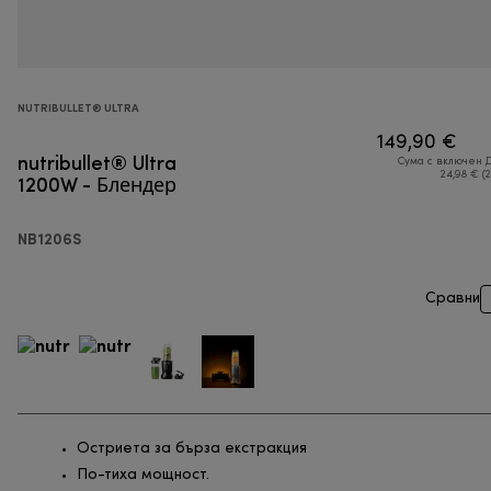
NUTRIBULLET® ULTRA
149,90 €
nutribullet® Ultra
Сума с включен 
1200W - Блендер
24,98 € (
NB1206S
Сравни
Остриета за бърза екстракция
По-тиха мощност.