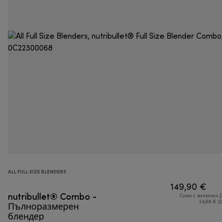
ALL FULL SIZE BLENDERS
149,90 €
nutribullet® Combo -
Сума с включен 
Пълноразмерен
24,98 € (
блендер