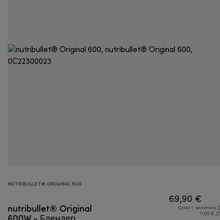
NUTRIBULLET® ORIGINAL 600
69,90 €
nutribullet® Original
Сума с включен 
600W - Блендер
11,65 € (