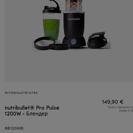
NUTRIBULLET® ULTRA
149,90 €
nutribullet® Pro Pulse
Сума с включен 
1200W - Блендер
24,98 € (
NB120MB