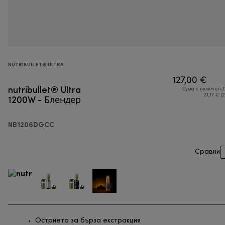
NUTRIBULLET® ULTRA
127,00 €
nutribullet® Ultra
Сума с включен 
1200W - Блендер
21,17 € (
NB1206DGCC
Сравни
Остриета за бърза екстракция