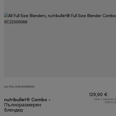
ALL FULL SIZE BLENDERS
129,90 €
nutribullet® Combo -
Сума с включен 
Пълноразмерен
21,65 € (
блендер