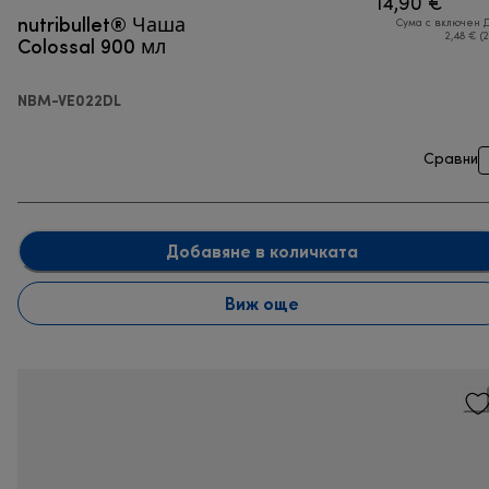
14,90 €
nutribullet® Чаша
Сума с включен 
Colossal 900 мл
2,48 € (
NBM-VE022DL
Сравни
Добавяне в количката
Виж още