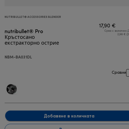
NUTRIBULLET® ACCESSORIES BLENDER
17,90 €
nutribullet® Pro
Сума с включен 
Кръстосано
2,98 € (
екстракторно острие
NBM-BA031DL
Сравни
Добавяне в количката