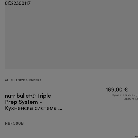
ALL FULL SIZE BLENDERS
189,00 €
nutribullet® Triple
Сума с включен 
Prep System -
31,50 € (
Кухненска система 3
в 1
NBF580B