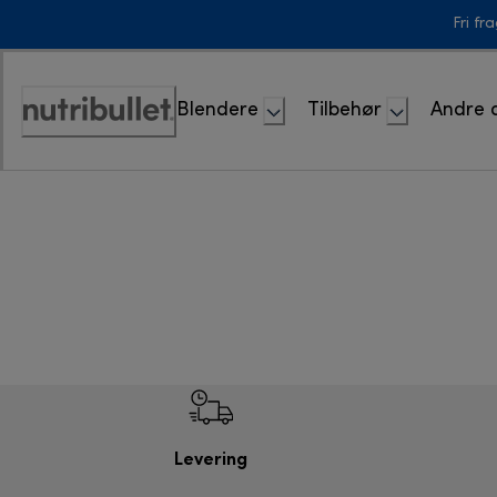
Skip
Fri fr
to
Content
Blendere
Tilbehør
Andre 
Accessibility
Statement
Levering