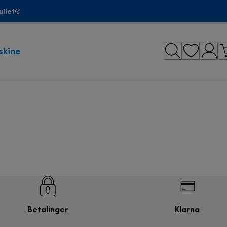
ullet®
skine
Betalinger
Klarna