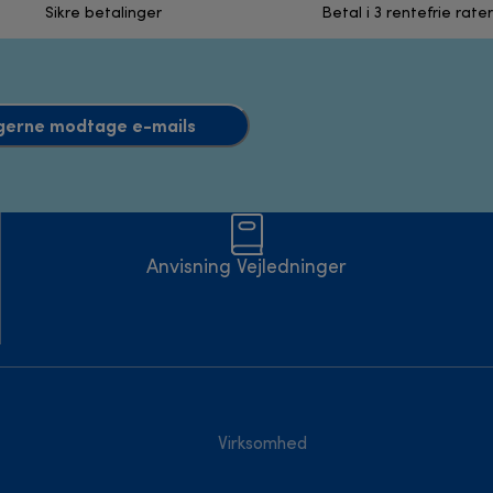
Sikre betalinger
Betal i 3 rentefrie rater
l gerne modtage e-mails
Anvisning Vejledninger
Virksomhed