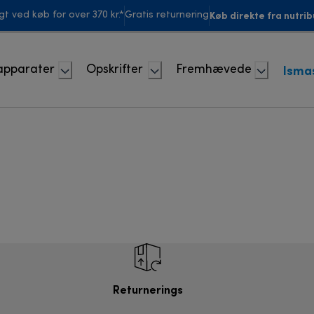
Køb direkte fra nutrib
agt ved køb for over 370 kr.*
Gratis returnering
Isma
apparater
Opskrifter
Fremhævede
Returnerings