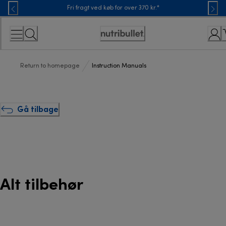
Skip
Fri fragt ved køb for over 370 kr.*
to
Content
Accessibility
Statement
Return to homepage
Instruction Manuals
Gå tilbage
Alt tilbehør