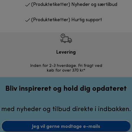
(Produktetiketter) Nyheder og særtilbud
(Produktetiketter) Hurtig support
Levering
R
Inden for 2-3 hverdage. Fri fragt ved
Problemfri 
køb for over 370 kr.*
Bliv inspireret og hold dig opdateret
med nyheder og tilbud direkte i indbakken.
Jeg vil gerne modtage e-mails