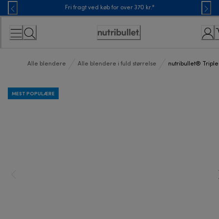
Skip
Fri fragt ved køb for over 370 kr.*
to
Content
Accessibility
Statement
Alle blendere
Alle blendere i fuld størrelse
nutribullet® Tripl
MEST POPULÆRE