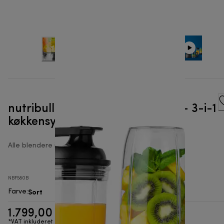
nutribullet® Triple Prep System - 3-i-1
køkkensystem
Alle blendere i fuld størrelse
NBF580B
Sort
Farve
:
1.799,00 kr.
*VAT inkluderet