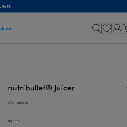
ullet®
skine
nutribullet® Juicer
Alle juicere
NBJ100G