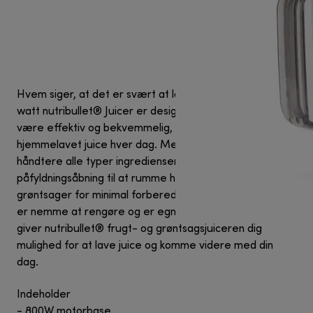
Hvem siger, at det er svært at lave juice? Vores 800
watt nutribullet® Juicer er designet til er designet til at
være effektiv og bekvemmelig, så du kan nyde frisk,
hjemmelavet juice hver dag. Med to hastigheder til at
håndtere alle typer ingredienser, en bred
påfyldningsåbning til at rumme hele frugter og
grøntsager for minimal forberedelse og blot få dele, der
er nemme at rengøre og er egnet til opvaskemaskine,
giver nutribullet® frugt- og grøntsagsjuiceren dig
mulighed for at lave juice og komme videre med din
dag.
Indeholder
- 800W motorbase