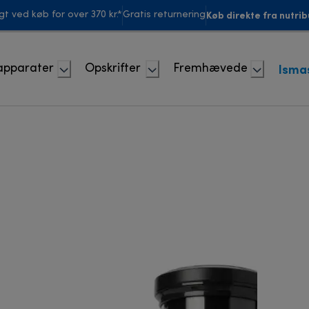
Køb direkte fra nutrib
agt ved køb for over 370 kr.*
Gratis returnering
Isma
apparater
Opskrifter
Fremhævede