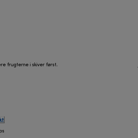
re frugterne i skiver først.
kt
ps