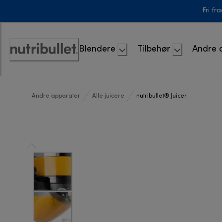
Skip
Fri fr
to
Content
Blendere
Tilbehør
Andre 
Accessibility
Statement
Andre apparater
Alle juicere
nutribullet® Juicer