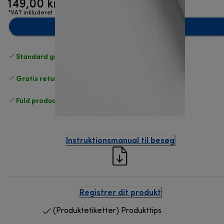
149,00 kr.
*VAT inkluderet
Læg i indkøbskurven
Standard gratis levering
over 370 kr
Gratis returneringer
.
Fuld producentgaranti
.
Instruktionsmanual til besøg
Registrer dit produkt
(Produktetiketter) Produkttips