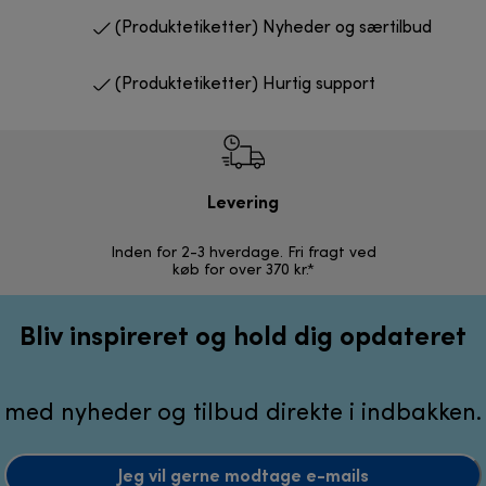
(Produktetiketter) Nyheder og særtilbud
(Produktetiketter) Hurtig support
Levering
R
Inden for 2-3 hverdage. Fri fragt ved
Problemfri 
køb for over 370 kr.*
Bliv inspireret og hold dig opdateret
med nyheder og tilbud direkte i indbakken.
Jeg vil gerne modtage e-mails