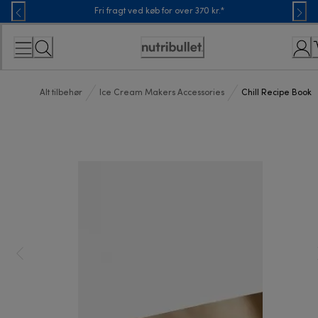
Skip
Fri fragt ved køb for over 370 kr.*
to
Content
Accessibility
Statement
Alt tilbehør
Ice Cream Makers Accessories
Chill Recipe Book