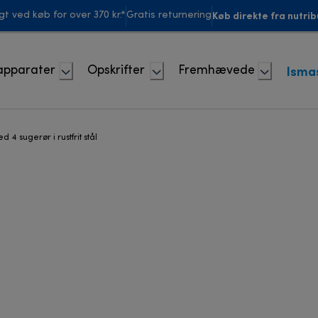
Køb direkte fra nutrib
agt ved køb for over 370 kr.*
Gratis returnering
Isma
apparater
Opskrifter
Fremhævede
d 4 sugerør i rustfrit stål