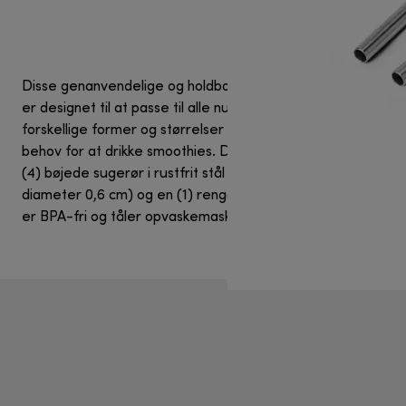
Disse genanvendelige og holdbare sugerør i rustfrit stål
er designet til at passe til alle nutribullet-kopper i
forskellige former og størrelser og dækker alle dine
behov for at drikke smoothies. Dette sæt indeholder fire
(4) bøjede sugerør i rustfrit stål (længde 26,6 cm x
diameter 0,6 cm) og en (1) rengøringsbørste. Alle dele
er BPA-fri og tåler opvaskemaskine .