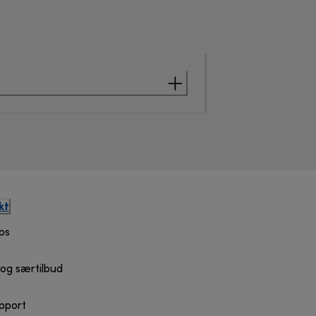
kt
ps
og særtilbud
upport