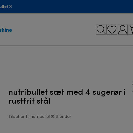
ullet®
skine
nutribullet sæt med 4 sugerør i
rustfrit stål
Tilbehør til nutribullet® Blender