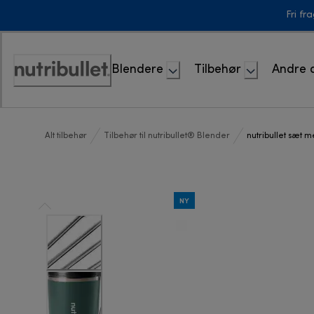
Skip
Fri fr
to
Content
Blendere
Tilbehør
Andre 
Accessibility
Statement
Alt tilbehør
Tilbehør til nutribullet® Blender
nutribullet sæt me
NY