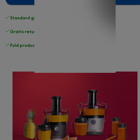
Standard gratis levering
over 370 kr
Gratis returneringer
.
Fuld producentgaranti
.