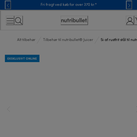
Skip
Fri fragt ved køb for over 370 kr.*
to
Content
Accessibility
Statement
Alt tilbehør
Tilbehør til nutribullet® Juicer
Si af rustfrit stål til n
EKSKLUSIVT ONLINE