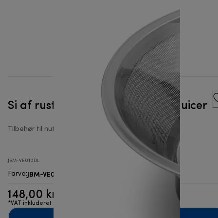
Si af rustfrit stål til nutribullet® Juicer
Tilbehør til nutribullet® Juicer
JBM-VE010DL
JBM-VE010DL
Farve
:
148,00 kr.
*VAT inkluderet
Læg i indkøbskurven