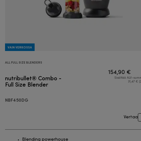
VAIN VERKOSSA
ALL FULL SIZE BLENDERS
154,90 €
nutribullet® Combo -
Sisältää ALV-su
Full Size Blender
31,47 € (
NBF450DG
Vertaa
Blending powerhouse