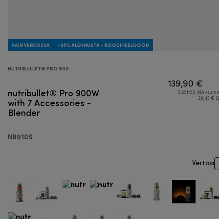
VAIN VERKOSSA
-25% ALENNUSTA - KOODI FEELGOOD
NUTRIBULLET® PRO 900
139,90 €
nutribullet® Pro 900W
Sisältää ALV-su
with 7 Accessories -
28,43 € (
Blender
NB910S
Vertaa