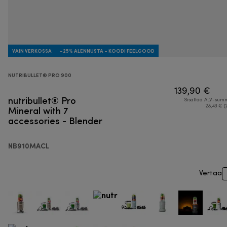
VAIN VERKOSSA
-25% ALENNUSTA - KOODI FEELGOOD
NUTRIBULLET® PRO 900
139,90 €
nutribullet® Pro
Sisältää ALV-su
Mineral with 7
28,43 € (
accessories - Blender
NB910MACL
Vertaa