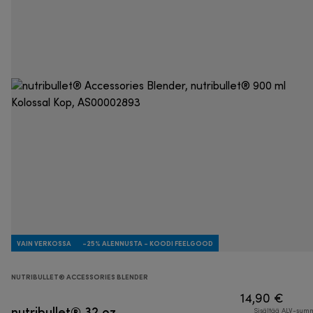
VAIN VERKOSSA
-25% ALENNUSTA - KOODI FEELGOOD
NUTRIBULLET® ACCESSORIES BLENDER
14,90 €
nutribullet® 32 oz
Sisältää ALV-su