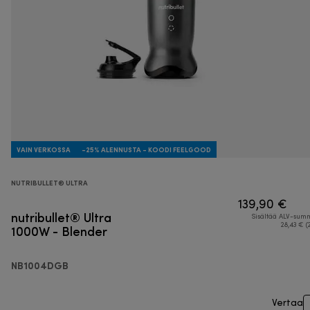
VAIN VERKOSSA
-25% ALENNUSTA - KOODI FEELGOOD
NUTRIBULLET® ULTRA
139,90 €
nutribullet® Ultra
Sisältää ALV-su
1000W - Blender
28,43 € (
NB1004DGB
Vertaa