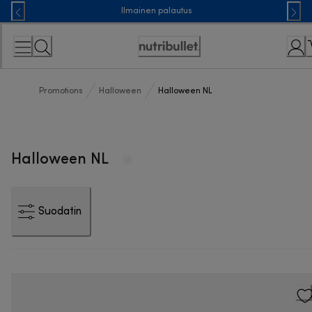
Skip
Ilmainen palautus
to
Content
Accessibility
Statement
Promotions
Halloween
Halloween NL
Halloween NL
Suodatin