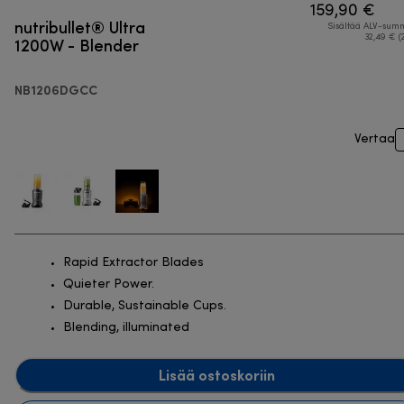
159,90 €
nutribullet® Ultra
Sisältää ALV-su
1200W - Blender
32,49 € (
NB1206DGCC
Vertaa
Rapid Extractor Blades
Quieter Power.
Durable, Sustainable Cups.
Blending, illuminated
Lisää ostoskoriin