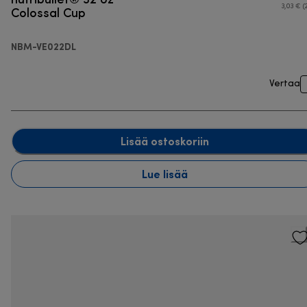
Colossal Cup
3,03 € (
NBM-VE022DL
Vertaa
Lisää ostoskoriin
Lue lisää