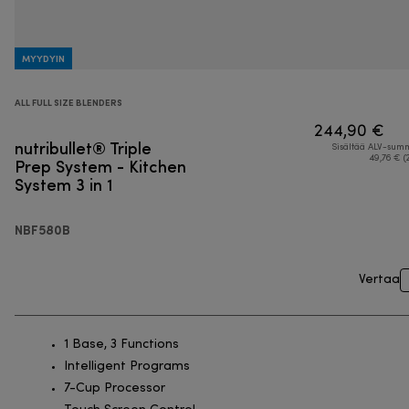
MYYDYIN
ALL FULL SIZE BLENDERS
244,90 €
nutribullet® Triple
Sisältää ALV-su
Prep System - Kitchen
49,76 € (
System 3 in 1
NBF580B
Vertaa
1 Base, 3 Functions
Intelligent Programs
7-Cup Processor