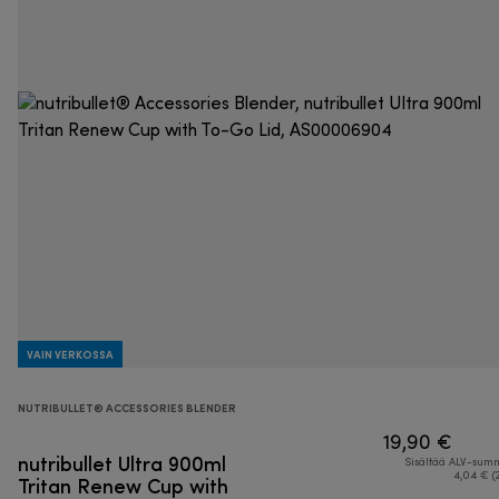
VAIN VERKOSSA
NUTRIBULLET® ACCESSORIES BLENDER
19,90 €
nutribullet Ultra 900ml
Sisältää ALV-su
Tritan Renew Cup with
4,04 € (