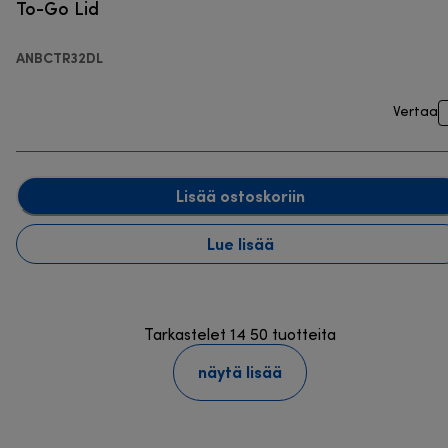
To-Go Lid
ANBCTR32DL
Vertaa
Lisää ostoskoriin
Lue lisää
Tarkastelet 14 50 tuotteita
näytä lisää