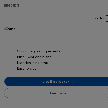
NB603DG
Vertaa
Caring for your ingredients
Push, twist and blend
Nutrition in no time
Easy to clean
Lisää ostoskoriin
Lue lisää