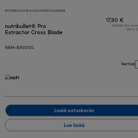
NUTRIBULLET® ACCESSORIES BLENDER
17,90 €
nutribullet® Pro
Sisältää ALV-su
Extractor Cross Blade
3,64 € (
NBM-BA031DL
Vertaa
Lisää ostoskoriin
Lue lisää