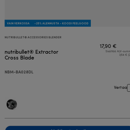
VAIN VERKOSSA
-25% ALENNUSTA - KOODI FEELGOOD
NUTRIBULLET® ACCESSORIES BLENDER
17,90 €
nutribullet® Extractor
Sisältää ALV-su
Cross Blade
3,64 € (
NBM-BA028DL
Vertaa