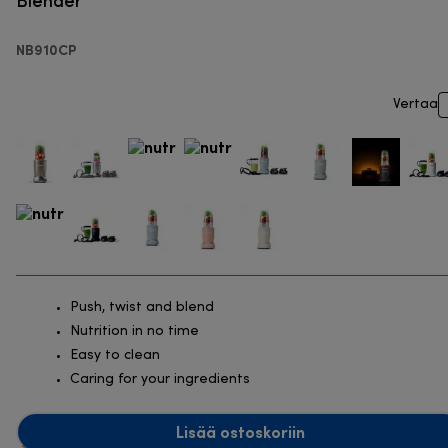
NB910CP
Vertaa
Push, twist and blend
Nutrition in no time
Easy to clean
Caring for your ingredients
Lisää ostoskoriin