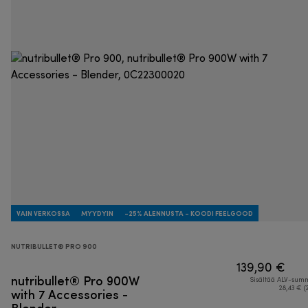
VAIN VERKOSSA
MYYDYIN
-25% ALENNUSTA - KOODI FEELGOOD
NUTRIBULLET® PRO 900
139,90 €
nutribullet® Pro 900W
Sisältää ALV-su
with 7 Accessories -
28,43 € (
Blender