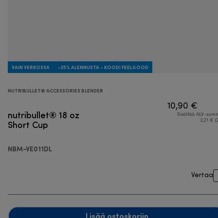
VAIN VERKOSSA
-25% ALENNUSTA - KOODI FEELGOOD
NUTRIBULLET® ACCESSORIES BLENDER
10,90 €
nutribullet® 18 oz
Sisältää ALV-su
Short Cup
2,21 € (
NBM-VE011DL
Vertaa
Lisää ostoskoriin