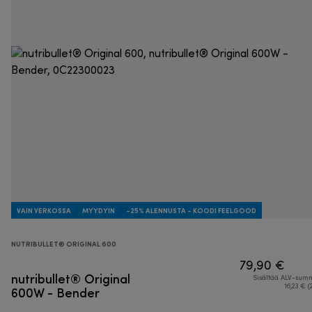
VAIN VERKOSSA
MYYDYIN
-25% ALENNUSTA - KOODI FEELGOOD
NUTRIBULLET® ORIGINAL 600
79,90 €
nutribullet® Original
Sisältää ALV-su
600W - Bender
16,23 € (