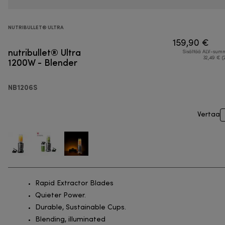
NUTRIBULLET® ULTRA
159,90 €
nutribullet® Ultra
Sisältää ALV-su
1200W - Blender
32,49 € (
NB1206S
Vertaa
Rapid Extractor Blades
Quieter Power.
Durable, Sustainable Cups.
Blending, illuminated