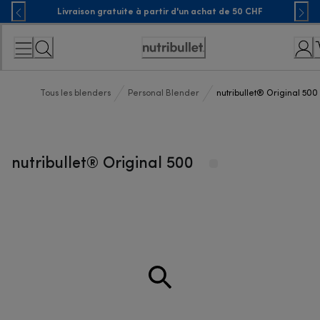
Skip
Livraison gratuite à partir d'un achat de 50 CHF
to
Content
Déclaration
d'accessibilité
Tous les blenders
Personal Blender
nutribullet® Original 500
nutribullet® Original 500