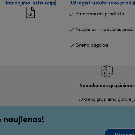
Naudojimo instrukcija
Užregistruokite savo produ
Patarimai dėl produkto
Naujienos ir specialūs pasiū
Greita pagalba
Nemokamas grąžinimas
30 dienų grąžinimo garantij
e naujienas!
Užregist