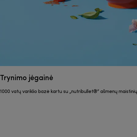
Trynimo jėgainė
1000 vatų variklio bazė kartu su „nutribullet®“ ašmenų maistini