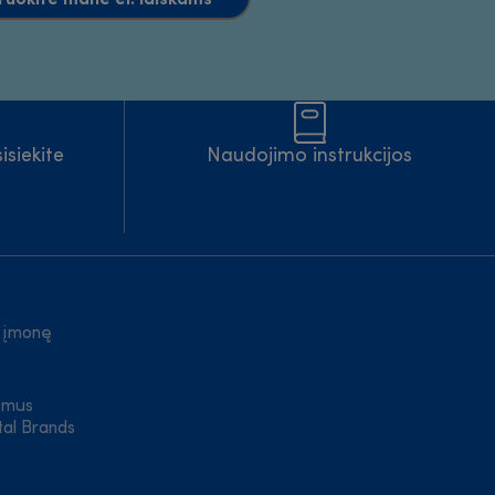
isiekite
Naudojimo instrukcijos
 įmonę
 mus
tal Brands