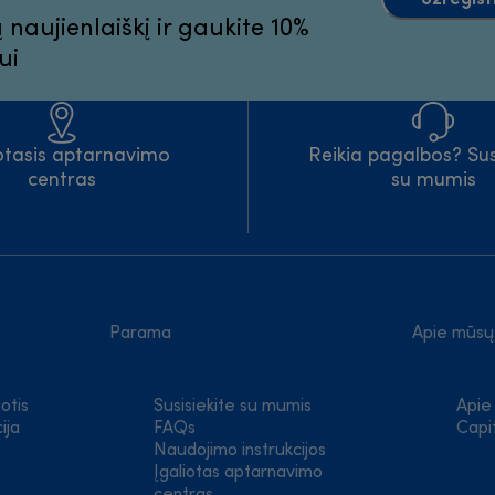
aujienlaiškį ir gaukite 10%
ui
iotasis aptarnavimo
Reikia pagalbos? Sus
centras
su mumis
Parama
Apie mūsų
otis
Susisiekite su mumis
Apie
ija
FAQs
Capi
Naudojimo instrukcijos
Įgaliotas aptarnavimo