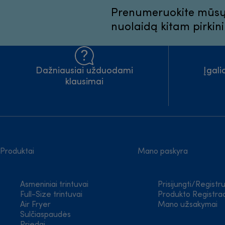
Prenumeruokite mūsų n
nuolaidą kitam pirkini
Dažniausiai užduodami
Įgal
klausimai
Produktai
Mano paskyra
Asmeniniai trintuvai
Prisijungti/Registru
Full-Size trintuvai
Produkto Registrac
Air Fryer
Mano užsakymai
Sulčiaspaudės