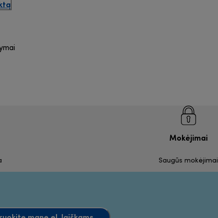
ktą
lymai
Mokėjimai
a
Saugūs mokėjimai
ruokite mane el. laiškams