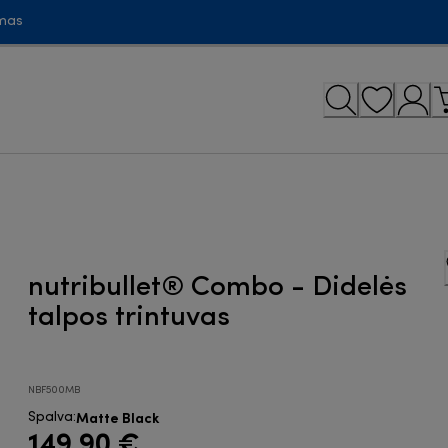
mas
nutribullet® Combo - Didelės
talpos trintuvas
NBF500MB
Matte Black
Spalva
:
149,90 €