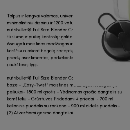
Talpus ir lengvai valomas, universalus ir itin našus, su
minimalistiniu dizainu ir 1200 vatų variklio baze.
nutribullet® Full Size Blender Combo užtikrina maksimalų
tikslumą ir puikią kontrolę: galite trinti skirtingais greičiais,
išsaugoti maistines medžiagas ir kliautis jo atsparumu
karščiui ruošiant begalę receptų. Be to, pridedamas
priedų asortimentas, perkeliantis jūsų nutribullet® patirtį
į aukštesnį lygį.
nutribullet® Full Size Blender Combo - 1200 vatų variklio
bazė - „Easy-Twist“ maistines medžiagas išsaugantys
peiliukai- 1800 ml ąsotis - Vėdinamas ąsočio dangtelis su
kamšteliu - Grūstuvas Pridedami 4 priedai - 700 ml
kelioninis puodelis su rankena - 900 ml didelis puodelis -
(2) Atverčiami gėrimo dangteliai