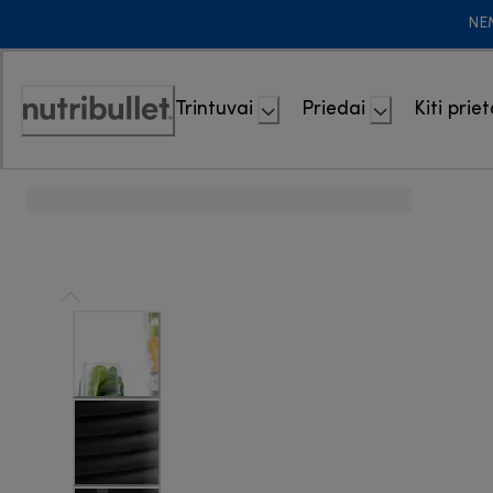
Skip
NE
to
Content
Trintuvai
Priedai
Kiti priet
Accessibility
Statement