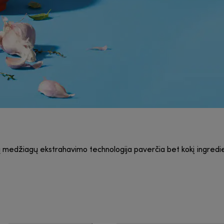
ų medžiagų ekstrahavimo technologija paverčia bet kokį ingredie