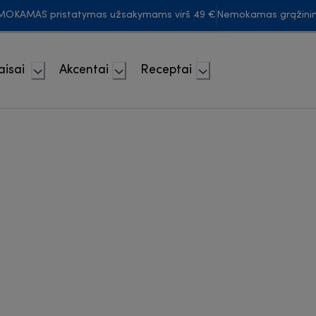
MOKAMAS pristatymas užsakymams virš 49 €
Nemokamas grąžini
aisai
Akcentai
Receptai