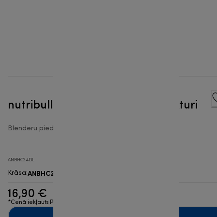
nutribullet® 700 ml krūze ar rokturi
Blenderu piederumi
ANBHC24DL
ANBHC24DL
Krāsa
:
16,90 €
*Cenā iekļauts PVN
Pievienot grozam