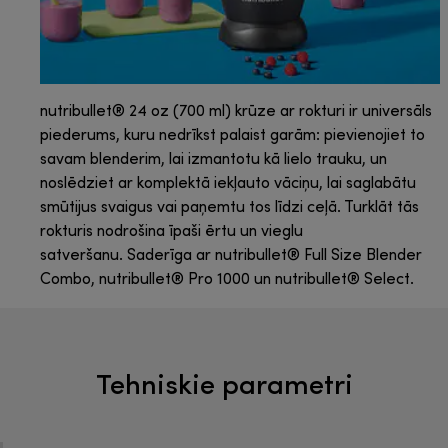
nutribullet® 24 oz (700 ml) krūze ar rokturi ir universāls
piederums, kuru nedrīkst palaist garām: pievienojiet to
savam blenderim, lai izmantotu kā lielo trauku, un
noslēdziet ar komplektā iekļauto vāciņu, lai saglabātu
smūtijus svaigus vai paņemtu tos līdzi ceļā. Turklāt tās
rokturis nodrošina īpaši ērtu un vieglu
satveršanu. Saderīga ar nutribullet® Full Size Blender
Combo, nutribullet® Pro 1000 un nutribullet® Select.
Tehniskie parametri