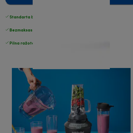
Standarta bezmaksas piegāde
piegāde
Bezmaksas atgriešana
Pilna ražotāja garantija