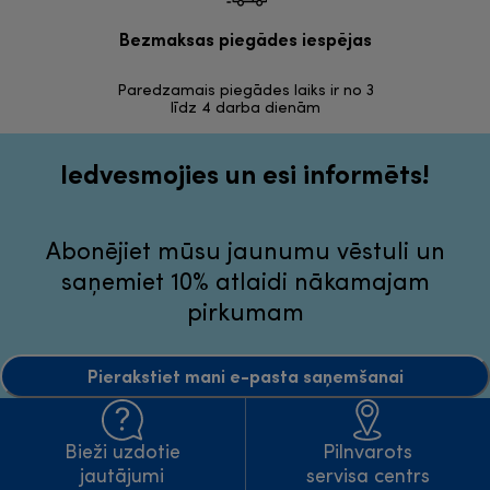
Bezmaksas piegādes iespējas
Bezma
Paredzamais piegādes laiks ir no 3
30 dienas a
līdz 4 darba dienām
Iedvesmojies un esi informēts!
Abonējiet mūsu jaunumu vēstuli un
saņemiet 10% atlaidi nākamajam
pirkumam
Pierakstiet mani e-pasta saņemšanai
Bieži uzdotie
Pilnvarots
jautājumi
servisa centrs