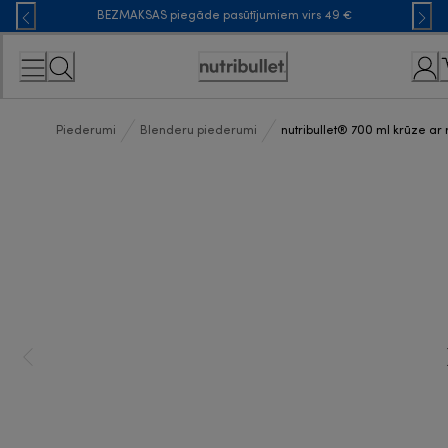
Skip
BEZMAKSAS piegāde pasūtījumiem virs 49 €
to
Content
Accessibility
Statement
Piederumi
Blenderu piederumi
nutribullet® 700 ml krūze ar r