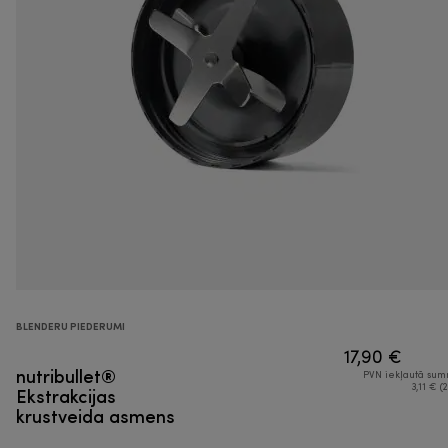
BLENDERU PIEDERUMI
17,90 €
nutribullet®
PVN iekļautā su
Ekstrakcijas
3,11 € (2
krustveida asmens