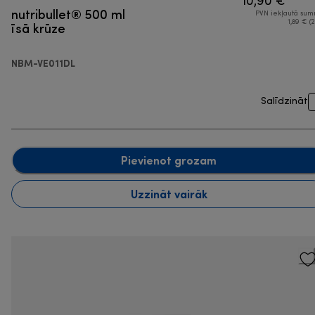
10,90 €
nutribullet® 500 ml
PVN iekļautā su
īsā krūze
1,89 € (2
NBM-VE011DL
Salīdzināt
Pievienot grozam
Uzzināt vairāk