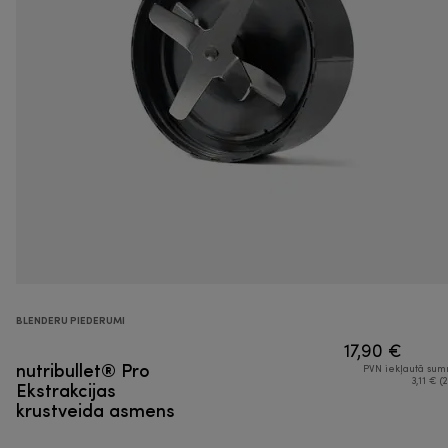
BLENDERU PIEDERUMI
17,90 €
nutribullet® Pro
PVN iekļautā su
Ekstrakcijas
3,11 € (2
krustveida asmens