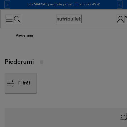
Skip
BEZMAKSAS piegāde pasūtījumiem virs 49 €
to
Content
Accessibility
Statement
Piederumi
Piederumi
Filtrēt