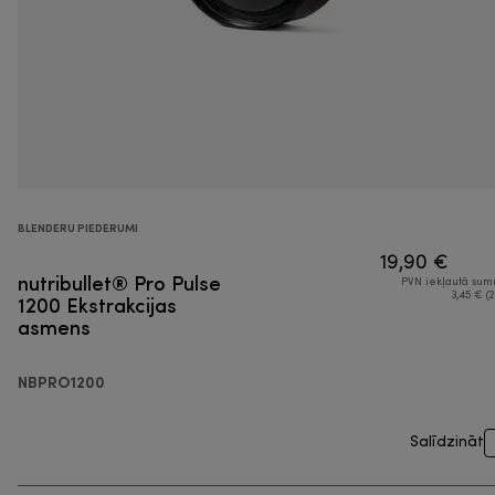
BLENDERU PIEDERUMI
19,90 €
nutribullet® Pro Pulse
PVN iekļautā su
1200 Ekstrakcijas
3,45 € (2
asmens
NBPRO1200
Salīdzināt