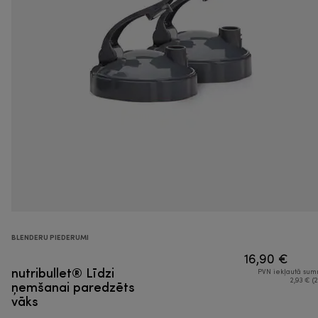
BLENDERU PIEDERUMI
16,90 €
nutribullet® Līdzi
PVN iekļautā su
ņemšanai paredzēts
2,93 € (2
vāks