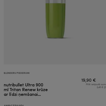
BLENDERU PIEDERUMI
19,90 €
nutribullet Ultra 900
PVN iekļautā su
ml Tritan Renew krūze
3,45 € (2
ar līdzi ņemšanai
paredzētu vāku
ANBCTR32DL