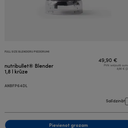
FULL SIZE BLENDERU PIEDERUMI
49,90 €
nutribullet® Blender
PVN iekļautā su
1,8 l krūze
8,66 € (2
ANBFP64DL
Salīdzināt
Pievienot grozam