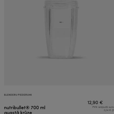
BLENDERU PIEDERUMI
12,90 €
nutribullet® 700 ml
PVN iekļautā su
augstā krūze
2,24 € (2