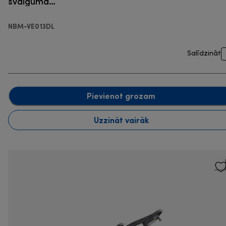
svaiguma
saglabāšanai
NBM-VE013DL
Salīdzināt
Pievienot grozam
Uzzināt vairāk