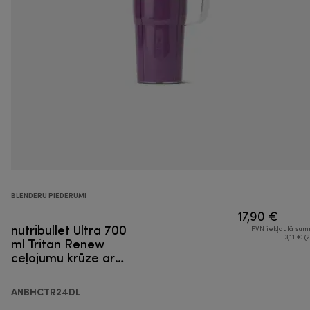
BLENDERU PIEDERUMI
17,90 €
nutribullet Ultra 700
PVN iekļautā su
ml Tritan Renew
3,11 € (2
ceļojumu krūze ar
rokturi un līdzi
ņemšanai paredzētu
ANBHCTR24DL
vāku