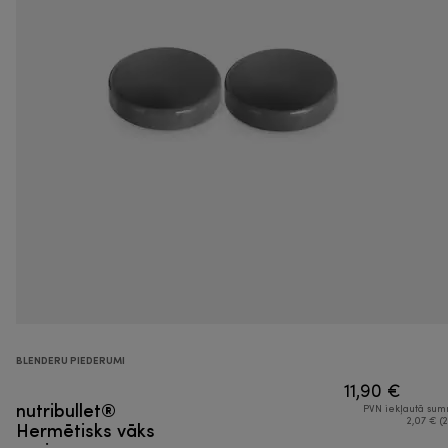
BLENDERU PIEDERUMI
11,90 €
nutribullet®
PVN iekļautā su
Hermētisks vāks
2,07 € (2