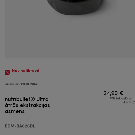
Nav noliktavā
BLENDERU PIEDERUMI
24,90 €
nutribullet® Ultra
PVN iekļautā su
ātrās ekstrakcijas
4,32 € (2
asmens
BDM-BA026DL