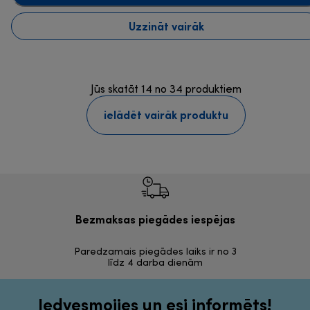
Uzzināt vairāk
Jūs skatāt 14 no 34 produktiem
ielādēt vairāk produktu
Bezmaksas piegādes iespējas
Bezma
Paredzamais piegādes laiks ir no 3
30 dienas a
līdz 4 darba dienām
Iedvesmojies un esi informēts!