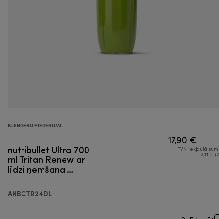
BLENDERU PIEDERUMI
17,90 €
nutribullet Ultra 700
PVN iekļautā su
ml Tritan Renew ar
3,11 € (2
līdzi ņemšanai
paredzētu vāku
ANBCTR24DL