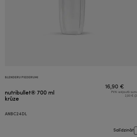
BLENDERU PIEDERUMI
16,90 €
nutribullet® 700 ml
PVN iekļautā su
krūze
2,93 € (2
ANBC24DL
Salīdzināt