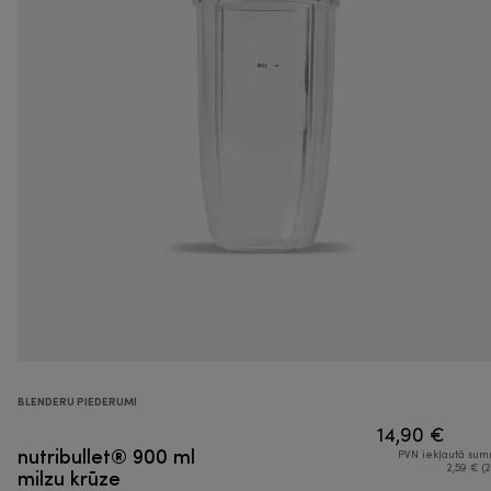
BLENDERU PIEDERUMI
14,90 €
nutribullet® 900 ml
PVN iekļautā su
milzu krūze
2,59 € (2