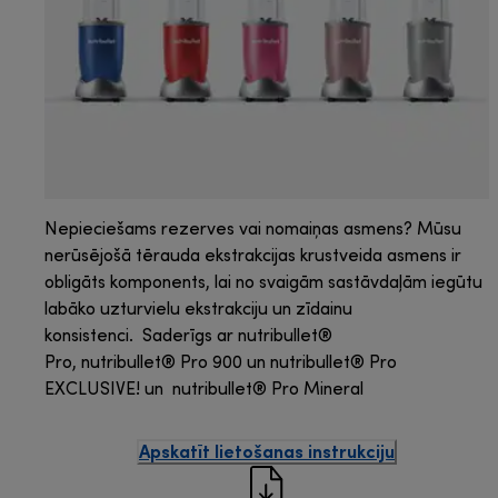
Nepieciešams rezerves vai nomaiņas asmens? Mūsu
nerūsējošā tērauda ekstrakcijas krustveida asmens ir
obligāts komponents, lai no svaigām sastāvdaļām iegūtu
labāko uzturvielu ekstrakciju un zīdainu
konsistenci. Saderīgs ar nutribullet®
Pro, nutribullet® Pro 900 un nutribullet® Pro
EXCLUSIVE! un nutribullet® Pro Mineral
Apskatīt lietošanas instrukciju