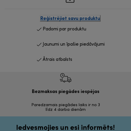
Reģistrējiet savu produktu
Padomi par produktu
Jaunumi un īpašie piedāvājumi
Ātrais atbalsts
Bezmaksas piegādes iespējas
Bezma
Paredzamais piegādes laiks ir no 3
30 dienas a
līdz 4 darba dienām
Iedvesmojies un esi informēts!