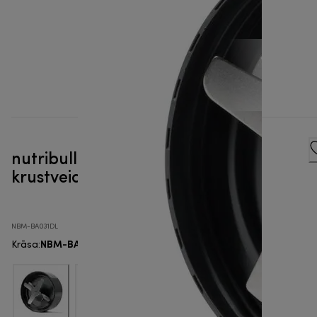
nutribullet® Pro Ekstrakcijas
krustveida asmens
NBM-BA031DL
NBM-BA031DL
Krāsa
: