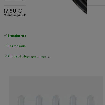
17,90 €
*Cenā iekļauts PVN
Standarta bezmaksas piegāde
piegāde
Bezmaksas atgriešana
Pilna ražotāja garantija