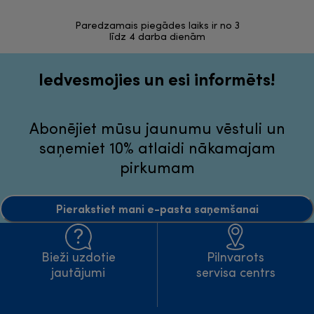
Paredzamais piegādes laiks ir no 3
30 dienas a
līdz 4 darba dienām
Iedvesmojies un esi informēts!
Abonējiet mūsu jaunumu vēstuli un
saņemiet 10% atlaidi nākamajam
pirkumam
Pierakstiet mani e-pasta saņemšanai
Bieži uzdotie
Pilnvarots
jautājumi
servisa centrs