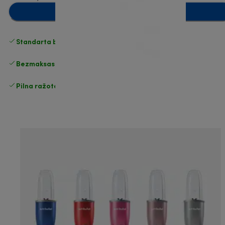
Pievienot grozam
Standarta bezmaksas piegāde
piegāde
Bezmaksas atgriešana
Pilna ražotāja garantija