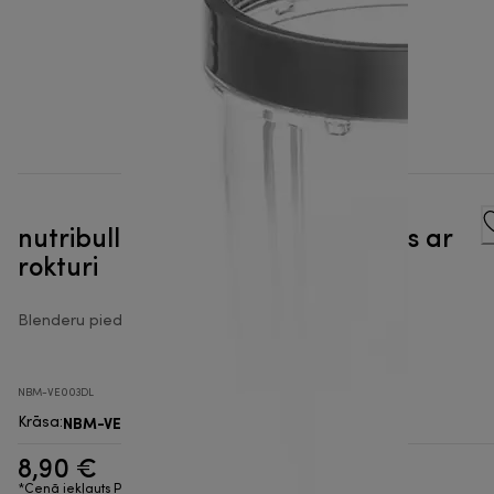
nutribullet® Dzeršanas gredzens ar
rokturi
Blenderu piederumi
NBM-VE003DL
NBM-VE003DL
Krāsa
:
8,90 €
*Cenā iekļauts PVN