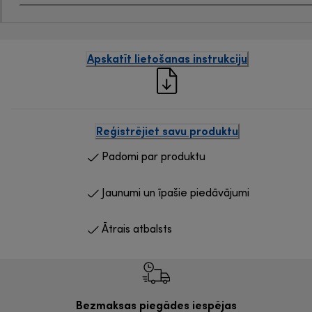
Apskatīt lietošanas instrukciju
Reģistrējiet savu produktu
Padomi par produktu
Jaunumi un īpašie piedāvājumi
Ātrais atbalsts
Bezmaksas piegādes iespējas
Bezma