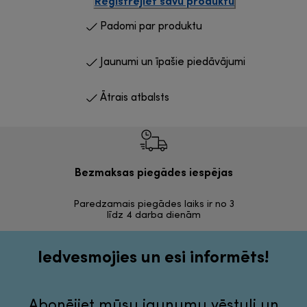
Reģistrējiet savu produktu
Padomi par produktu
Jaunumi un īpašie piedāvājumi
Ātrais atbalsts
Bezmaksas piegādes iespējas
Bezma
Paredzamais piegādes laiks ir no 3
30 dienas a
līdz 4 darba dienām
Iedvesmojies un esi informēts!
Abonējiet mūsu jaunumu vēstuli un