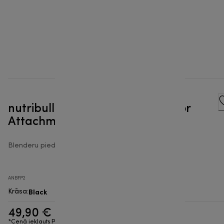
nutribullet® Ultra Food Processor
Attachment
Blenderu piederumi
ANBFP2
Black
Krāsa
:
49,90 €
*Cenā iekļauts PVN