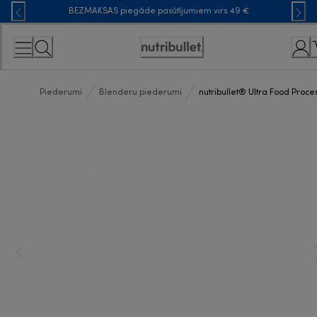
Skip
BEZMAKSAS piegāde pasūtījumiem virs 49 €
to
Content
Accessibility
Statement
Piederumi
Blenderu piederumi
nutribullet® Ultra Food Proce