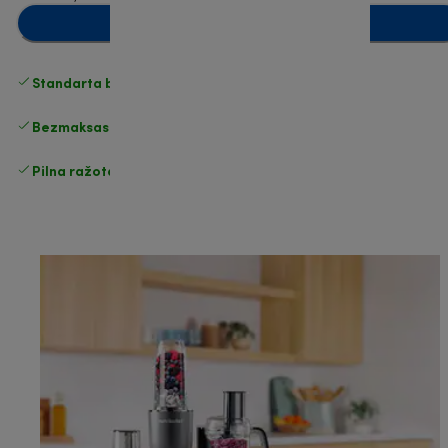
Pievienot grozam
Standarta bezmaksas piegāde
piegāde
Bezmaksas atgriešana
Pilna ražotāja garantija