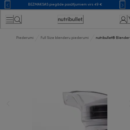
Skip
BEZMAKSAS piegāde pasūtījumiem virs 49 €
to
Content
Accessibility
Statement
Piederumi
Full Size blenderu piederumi
nutribullet® Blender 