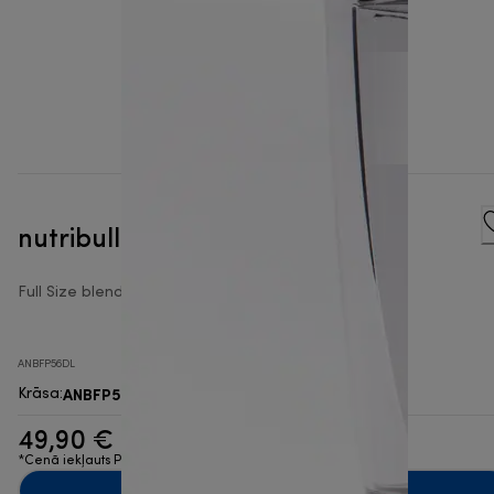
nutribullet® Blender 1,6 l krūze
Full Size blenderu piederumi
ANBFP56DL
ANBFP56DL
Krāsa
:
49,90 €
*Cenā iekļauts PVN
Pievienot grozam