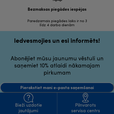
Bezmaksas piegādes iespējas
Bezma
Paredzamais piegādes laiks ir no 3
30 dienas a
līdz 4 darba dienām
Iedvesmojies un esi informēts!
Abonējiet mūsu jaunumu vēstuli un
saņemiet 10% atlaidi nākamajam
pirkumam
Pierakstiet mani e-pasta saņemšanai
Bieži uzdotie
Pilnvarots
jautājumi
servisa centrs