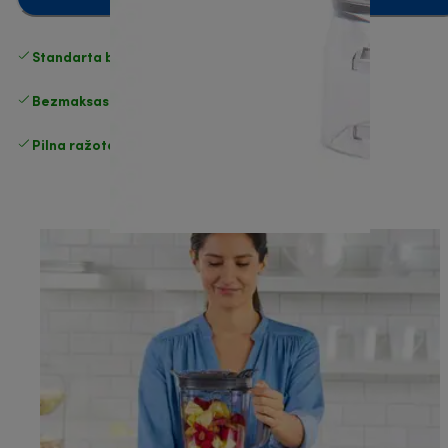
Standarta bezmaksas piegāde
piegāde
Bezmaksas atgriešana
Pilna ražotāja garantija