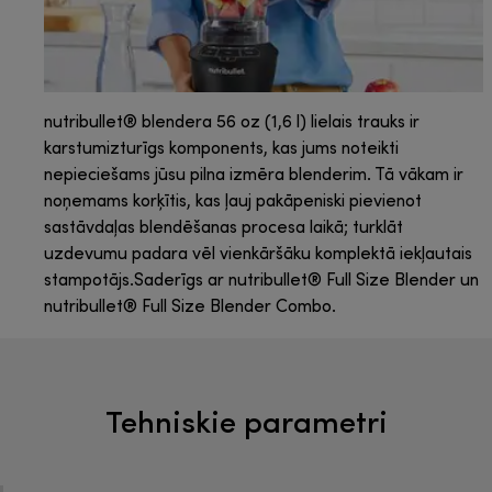
nutribullet® blendera 56 oz (1,6 l) lielais trauks ir
karstumizturīgs komponents, kas jums noteikti
nepieciešams jūsu pilna izmēra blenderim. Tā vākam ir
noņemams korķītis, kas ļauj pakāpeniski pievienot
sastāvdaļas blendēšanas procesa laikā; turklāt
uzdevumu padara vēl vienkāršāku komplektā iekļautais
stampotājs.Saderīgs ar nutribullet® Full Size Blender un
nutribullet® Full Size Blender Combo.
Tehniskie parametri