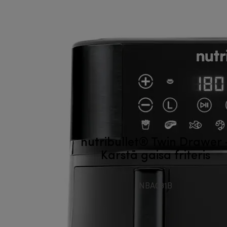
nutribullet® Twin Drawer 
Karstā gaisa friteris
NBA081B