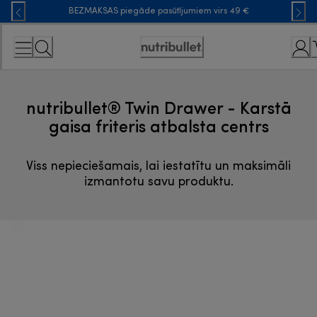
Skip
BEZMAKSAS piegāde pasūtījumiem virs 49 €
to
Content
Accessibility
Statement
nutribullet® Twin Drawer - Karstā
gaisa friteris atbalsta centrs
Viss nepieciešamais, lai iestatītu un maksimāli
izmantotu savu produktu.