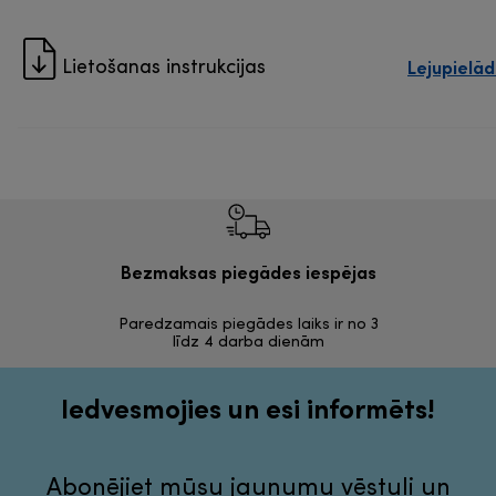
Lejupielād
Lietošanas instrukcijas
Bezmaksas piegādes iespējas
Bezma
Paredzamais piegādes laiks ir no 3
30 dienas a
līdz 4 darba dienām
Iedvesmojies un esi informēts!
Abonējiet mūsu jaunumu vēstuli un