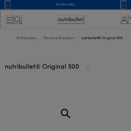
Skip
Gratis retur
to
Content
Accessibility
Statement
All Blenders
Personal Blenders
nutribullet® Original 500
nutribullet® Original 500