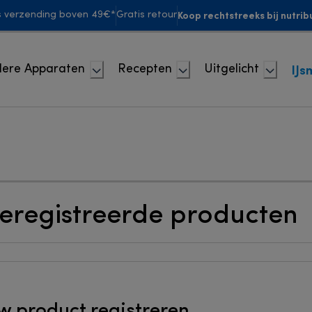
Koop rechtstreeks bij nutrib
s verzending boven 49€*
Gratis retour
IJs
ere Apparaten
Recepten
Uitgelicht
geregistreerde producten
w product registreren