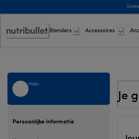
Skip
Grati
to
Content
Blenders
Accessoires
And
Toegankelijkheidsverklaring
Hallo
Je 
Persoonlijke informatie
Jou